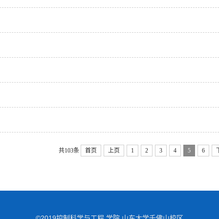
共103条
首页
上页
1
2
3
4
5
6
©2019控制科学与工程 学院 山东大学千佛山校区