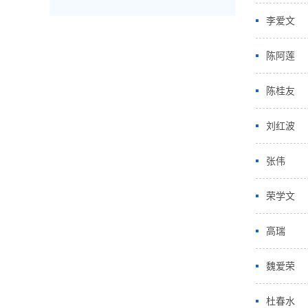
李爱文
陈阿莲
陈桂友
刘红波
张伟
荣学文
高瑞
魏爱荣
杜春水