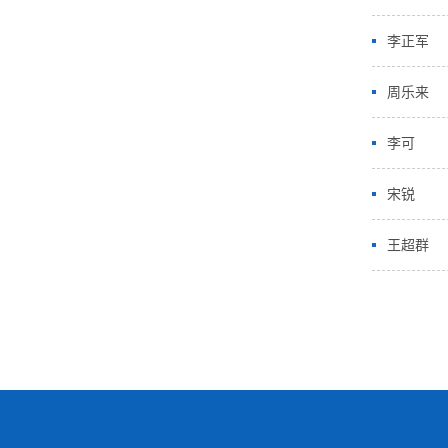
李正军
周乐来
李可
宋锐
王超群