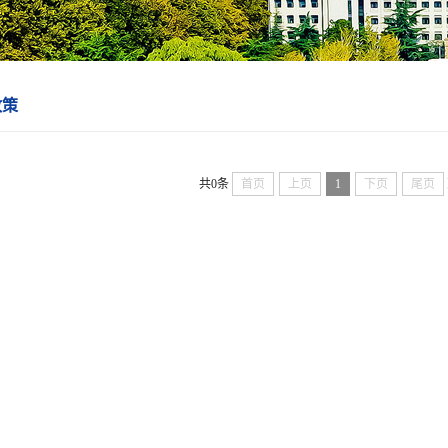
政策
共0条
首页
上页
1
下页
尾页