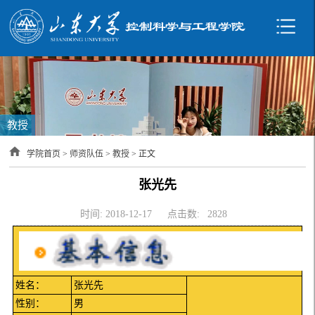
教授
学院首页
>
师资队伍
>
教授
> 正文
张光先
时间: 2018-12-17
点击数:
2828
姓名：
张光先
性别：
男