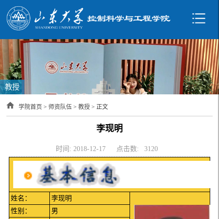
教授
学院首页
>
师资队伍
>
教授
> 正文
李现明
时间: 2018-12-17
点击数:
3120
姓名：
李现明
性别：
男