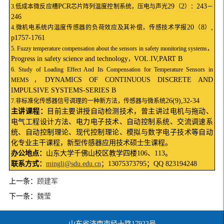
PCR
29
2
243
3.
低成本微反应槽
芯片阵列温度控制系统，压电与声光
（
）：
－
246
20
8
,
4.
微机电系统内温度传感器的负荷效应及其补偿，传感技术学报
（
）
p1757-1761
5. Fuzzy temperature compensation about the sensors in safety monitoring systems
，
Progress in safety science and technology
VOL.IV,PART B
，
6. Study of Loading Effect And Its Compensation for Temperature Sensors in
DYNAMICS OF CONTINUOUS DISCRETE AND
MEMS
，
IMPULSIVE SYSTEMS-SERIES B
26(9),32-34
7.
非标准化传感器信号调理的一种新方法，传感器与微系统
主讲课程：
目前主要讲授自动检测技术，曾主讲过电机与拖动、
电气工程设计方法、电力电子技术、自动控制系统、交流调速系
统、自动控制理论、现代控制理论、模拟与数字电子技术等自动
化专业主干课程，新型传感器应用技术硕士生课程。
办公地点：
山东大学千佛山校区教学四楼
106
、
113
。
联系方式：
mingli@sdu.edu.cn
；
13075373795
；
QQ 823194248
上一条：
顾建军
下一条：
魏莹
山东省济南市经十路17923号