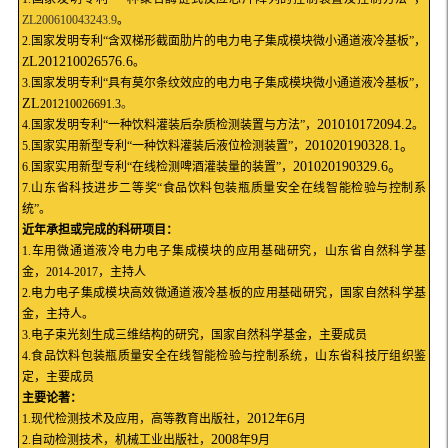
ZL200610043243.9
。
2.
国家发明专利“含双梯形截面肋片的电力电子集成模块微小通道液冷基板”，
L201210026576.6
Z
。
3.
国家发明专利“
具有莫尔条纹效应的电力电子集成模块微小通道液冷基板
”，
ZL
201210026691.3
。
201010172094.2
4.
国家发明专利“一种饮料灌装后杂质检测装置与方法”，
。
201020190328.1
。
5.
国家实用新型专利“
一种饮料灌装后液位检测装置
”，
201020190329.6
。
6.
国家实用新型专利“
在线检测啤酒灌装量的装置
”，
7.
山东省科技进步二等奖“食品饮料包装瓶质量安全在线智能检验与控制系
统”。
近年承担或完成的科研项目：
1.
车用微通道液冷电力电子集成模块的应用基础研究
，山东省自然科学基
金，
2014-2017
，
主持人
2.
电力电子集成模块高效微通道液冷基板的应用基础研究，国家自然科学基
金，主持人。
3.
电子束光刻生成三维结构的研究，国家自然科学基金，主要成员
4.
食品饮料包装瓶质量安全在线智能检验与控制系统，山东省科技厅组织鉴
定，主要成员
主要论著：
2012
6
1.
现代检测技术及应用，高等教育出版社，
年
月
2008
9
2.
自动检测技术，机械工业出版社，
年
月