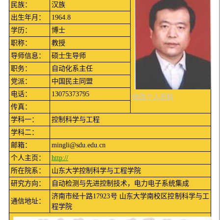
民族：
汉族
出生年月：
1964.8
学历：
博士
职称：
教授
导师信息：
硕士生导师
职务：
自动化系主任
党派：
中国民主同盟
电话：
13075373795
修改个人资料
传真：
学科一：
控制科学与工程
学科二：
邮箱：
mingli@sdu.edu.cn
个人主页：
http://
所在院系：
山东大学控制科学与工程学院
研究方向：
自动检测与先进控制技术，电力电子系统集成
济南市经十路17923号 山东大学南校区控制科学与工
通信地址：
程学院