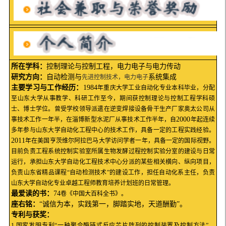
所在学科：
控制理论与控制工程，电力电子与电力传动
研究方向：
自动检测与
系统集成
先进
控制
技术
，
电力电子
主要学习与工作经历：
1984
年重庆大学工业自动化专业本科毕业，分配
至山东大学从事教学、科研工作至今，期间获控制理论与控制工程学科硕
士、博士学位。曾受学校领导派遣在逆变焊接设备骨干生产厂家奥太公司从
2000
事技术工作一年半，在淄博新型水泥厂从事技术工作半年，自
年起连续
多年参与山东大学自动化工程中心的技术工作，具备一定的工程实践经验。
2011
年在美国亨茨维尔阿拉巴马大学访问学者一年，具备一定的国际视野。
目前负责工程系统控制实验室所属生物发酵过程控制实验分室的建设与日常
运行，承担山东大学自动化工程技术中心分派的某些相关横向、纵向项目，
负责山东省精品课程“自动检测技术”的建设工作，担任自动化系主任，负责
山东大学自动化专业卓越工程师教育培养计划班的日常管理。
最爱读的书：
74
卷《中国大百科全书》。
座右铭：
“诚信为本，实践第一，脚踏实地，天道酬勤”。
专利与获奖：
1.
国家发明专利“一种聚合酶链式反应芯片阵列的控制装置及控制方法”，