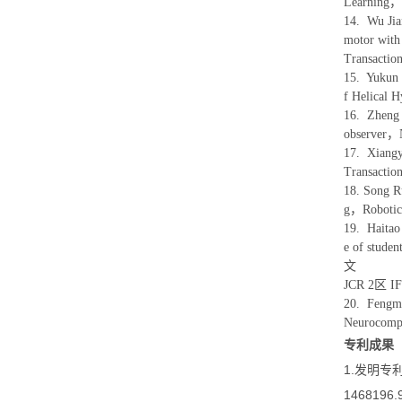
Learning
14. Wu Ji
motor with
Transacti
15. Yukun
f Helical
16. Zheng 
observer
17. Xiang
Transacti
18. Song R
g，Roboti
19. Haita
e of stude
文
JCR 2区 I
20. Fengmi
Neurocom
专利成果
1.发明专
1468196