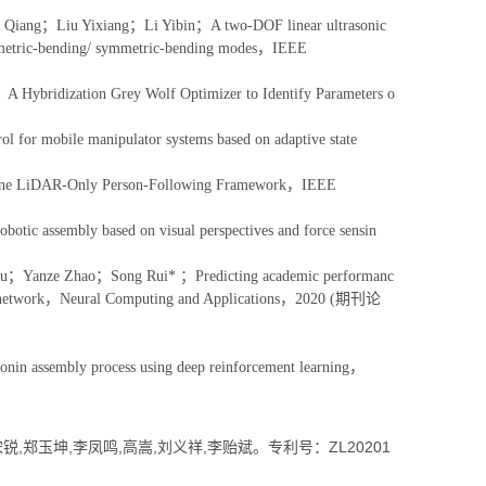
iang；Liu Yixiang；Li Yibin；A two-DOF linear ultrasonic
osymmetric-bending/ symmetric-bending modes，IEEE
ridization Grey Wolf Optimizer to Identify Parameters o
or mobile manipulator systems based on adaptive state
ne LiDAR-Only Person-Following Framework，IEEE
c assembly based on visual perspectives and force sensin
u；Yanze Zhao；Song Rui* ；Predicting academic performanc
ional network，Neural Computing and Applications，2020 (期刊论
n assembly process using deep reinforcement learning，
玉坤,李凤鸣,高嵩,刘义祥,李贻斌。专利号：ZL20201