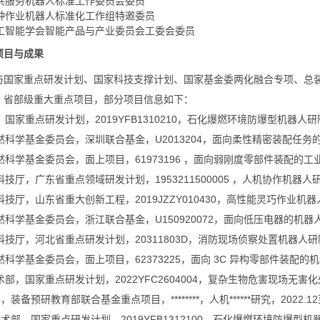
公共服务机器人标准工作委员会委员
特种作业机器人标准化工作组特邀委员
人工智能学会智能产品与产业委员会工委会委员
项目与成果
与国家重点研发计划、国家科技支撑计划、国家基金委两化融合专项、总装
、省部级重大重点项目，部分项目信息如下：
部，国家重点研发计划，2019YFB1310210，石化爆燃环境防爆型机器人研制与
自然科学基金委员会，深圳联合基金，U2013204，面向柔性精密装配任务的工
自然科学基金委员会，面上项目，61973196 ，面向弱刚度零部件装配的工业机
省科技厅，广东省重点领域研发计划，1953211500005 ，人机协作机器人研发及
省科技厅，山东省重大创新工程，2019JZZY010430，高性能灵巧作业机器人研
自然科学基金委员会，浙江联合基金，U150920072，面向低压电器的机器人柔
省科技厅，河北省重点研发计划，20311803D，消防现场侦察处置机器人研制与应
自然科学基金委员会，面上项目，62373225，面向 3C 异构零部件装配的机器人
技术部，国家重点研发计划，2022YFC2604004，复杂生物危害现场无害化处置
部，装备预研教育部联合基金重点项目，********，人机******研究，2022.12至
学技术部，国家重点研发计划，2019YFB1312100，石化爆燃环境防爆型机器人