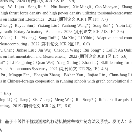
，Sensors，2024 (期刊论文 JCR 2区 IF：3.9)
ang；Wu Lijun；Song Rui* ；Niu Jianye；Xie Mingli；Cao Miaoyan；Zhang Q
 high thrust force density and high power density utilizing torsional/centr
ons on Industrial Electronics，2022 (期刊论文 JCR 1 区 IF：7.7)
 Zheng；Ruyue Sun；Yixiang Liu；Yanhong Wang*；Song Rui* ；Yibin Li；A Hyb
 Hydraulic Rotary Actuator， Actuator，2023 (期刊论文 JCR 2 区 IF：2.6)
Yukun；Liu Yixiang；Song Rui* ；Ma Xin；Li Yibin；Adaptive neural control f
，Neurocomputing，2022 (期刊论文 JCR 2区 IF：6.0)
yu Chen；Jinhao Liu；Jin Wu；Chaoqun Wang；Rui Song* ；LoPF: An Onli
ons on Instrumentation and Measurement，2022 (期刊论文 JCR 1区 IF：5.6)
ui* ；Li Fengming；Quan Wei；Yang Xuting；Zhao Jie；Skill learning for roboti
cs and Autonomous Systems，2021 (期刊论文 JCR 2区 IF：4.3)
o Pu；Mingqu Fan；Hongbin Zhang；Bizhen You；Jinjiao Lin；Chun-fang Li
nts in Chinese-foreign cooperation in running schools with graph convolut
F：6.0)
ng Li；Qi Jiang；Sisi Zhang；Meng Wei；Rui Song* ；Robot skill acquisitioni
puting，2019 (期刊论文 JCR 2区 IF：6.0)
利：基于非线性干扰观测器的移动机械臂鲁棒控制方法及系统。发明人：宋锐,郑
.9。