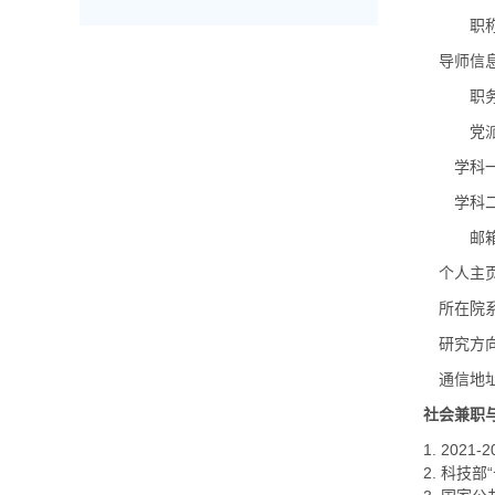
职
导师信
职
党
学科
学科
邮
个人主
所在院
研究方
通信地
社会兼职
1. 20
2. 科技