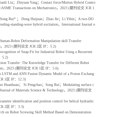
li Liu；Zhiyuan Yang；Contact force/Motion Hybrid Contro
e，IEEE/ASME Transactions on Mechatronics，2023 (期刊论文 JCR 1
ong Rui* ； Dong Huijuan；Zhao Jie；Li Yibin；A two-DO
/bending-standing-wave hybrid excitation，International Journal o
-Robot Deformation Manipulation skill Transfer:
Letters，2023 (期刊论文 JCR 2区 IF：5.2)
tion of Snap-Fit for Industrial Robot Using a Recurrent
：5.2)
 Transfer: The Knowledge Transfer for Different Robot
surement，2023 (期刊论文 JCR 1区 IF：5.6)
STM and ANN Fusion Dynamic Model of a Proton Exchang
JCR 1区 IF：12.3)
 Huanhuan； Si Pengchao；Song Rui；Modulating surface c
teries；Journal of Materials Science & Technology，2023 (期刊论文
identification and position control for helical hydraulic
JCR 2区 IF：3.3)
n Robot Screwing Skill Method Based on Demonstration