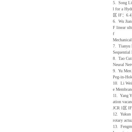
5. Song L
l for a Hy
区 IF：6.4
6. Wu Jia
F linear ul
f
Mechanic
7. Tianyu
Sequentia
8. Tao Cu
Neural Ne
9. Yu Men
Peg-in-Ho
10. Li We
e Membran
11. Yang 
ation vaca
JCR 1区 I
12. Yukun 
rotary ac
13. Fengm