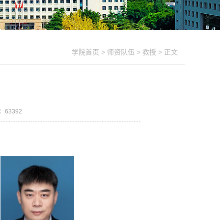
学院首页
>
师资队伍
>
教授
> 正文
数：
63392