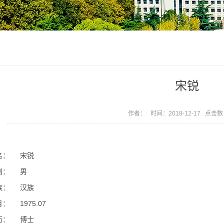
宋锐
作者： 时间：2018-12-17 点击
名：
宋锐
别：
男
族：
汉族
月：
1975.07
历：
博士