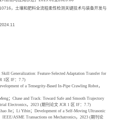
010716，土壤和肥料全流程柔性检测关键技术与装备开发与
024.11
Generalization: Feature-Selected Adaptation Transfer for
CR 1区 IF：7.7)
lopment of a Tensegrity-Based In-Pipe Crawling Robot，
g；Chase and Track: Toward Safe and Smooth Trajectory
ndustrial Electronics，2023 (期刊论文 JCR 1 区 IF：7.7)
 Jie；Li Yibin；Development of a Self-Moving Ultrasonic
 Wave，IEEE/ASME Transactions on Mechatronics，2023 (期刊论