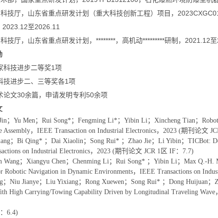
东省科技厅，山东省重点研发计划（重大科技创新工程）项目，2023CXGC
023.12至2026.11
省科技厅，山东省重点研发计划，********，高机动*********研制，2021.12至2
励
国家科技进步二等奖1项
省科技进步二、三等奖各1项
学术论文30余篇，申请发明专利50余项
文
Jin；Yu Men；Rui Song*；Fengming Li*；Yibin Li；Xincheng Tian；Robot Skill 
le Assembly，IEEE Transaction on Industrial Electronics，2023 (期刊论文 J
xiang；Bi Qing* ；Dai Xiaolin；Song Rui* ；Zhao Jie；Li Yibin；TICBot: Deve
sactions on Industrial Electronics，2023 (期刊论文 JCR 1区 IF：7.7)
n Wang；Xiangyu Chen；Chenming Li；Rui Song* ；Yibin Li；Max Q.-H. Men
or Robotic Navigation in Dynamic Environments，IEEE Transactions on I
ng；Niu Jianye；Liu Yixiang；Rong Xuewen；Song Rui* ；Dong Huijuan；Zhao
With High Carrying/Towing Capability Driven by Longitudinal Traveling
F：6.4)