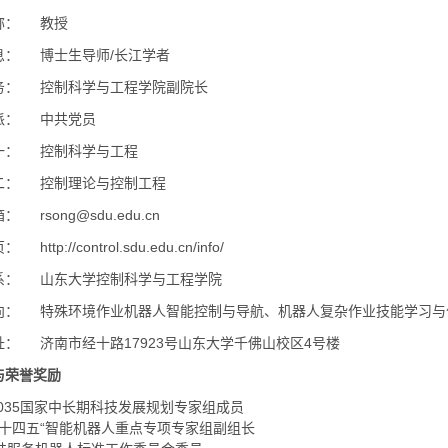
称：
教授
息：
博士生导师/长江学者
务：
控制科学与工程学院副院长
派：
中共党员
一：
控制科学与工程
二：
控制理论与控制工程
箱：
rsong@sdu.edu.cn
页：
http://control.sdu.edu.cn/info/
系：
山东大学控制科学与工程学院
向：
特殊环境作业机器人智能控制与导航、机器人复杂作业技能学习与
址：
济南市经十路17923号山东大学千佛山校区4号楼
与荣誉奖励
21-2035国家中长期科技发展规划专家组成员
部“十四五“智能机器人重点专项专家组副组长