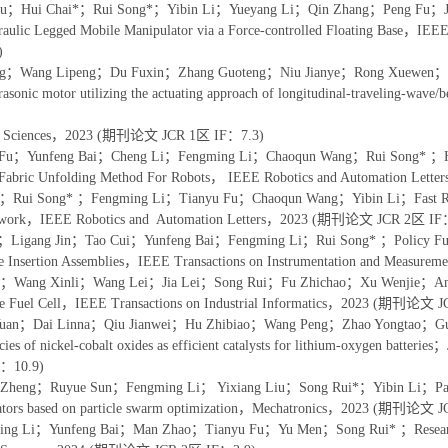
iu；Hui Chai*；Rui Song*；Yibin Li；Yueyang Li；Qin Zhang；Peng Fu；Jian
draulic Legged Mobile Manipulator via a Force-controlled Floating Bas
)
ng；Wang Lipeng；Du Fuxin；Zhang Guoteng；Niu Jianye；Rong Xuewen；S
trasonic motor utilizing the actuating approach of longitudinal-traveling-wave
al Sciences，2023 (期刊论文 JCR 1区 IF：7.3)
 Fu；Yunfeng Bai；Cheng Li；Fengming Li；Chaoqun Wang；Rui Song* ；Human
l Fabric Unfolding Method For Robots， IEEE Robotics and Automation 
i；Rui Song* ；Fengming Li；Tianyu Fu；Chaoqun Wang；Yibin Li；Fast Recogni
twork，IEEE Robotics and Automation Letters，2023 (期刊论文 JCR 2区 IF
；Ligang Jin；Tao Cui；Yunfeng Bai；Fengming Li；Rui Song* ；Policy Fusion
le Insertion Assemblies，IEEE Transactions on Instrumentation and Mea
i；Wang Xinli；Wang Lei；Jia Lei；Song Rui；Fu Zhichao；Xu Wenjie；An L
e Fuel Cell，IEEE Transactions on Industrial Informatics，2023 (期刊论文 
Yuan；Dai Linna；Qiu Jianwei；Hu Zhibiao；Wang Peng；Zhao Yongtao；Guo
ncies of nickel-cobalt oxides as efficient catalysts for lithium-oxygen bat
F：10.9)
Zheng；Ruyue Sun；Fengming Li； Yixiang Liu；Song Rui*；Yibin Li；Parameter 
tuators based on particle swarm optimization，Mechatronics，2023 (期刊论文 
ing Li；Yunfeng Bai；Man Zhao；Tianyu Fu；Yu Men；Song Rui* ；Research o