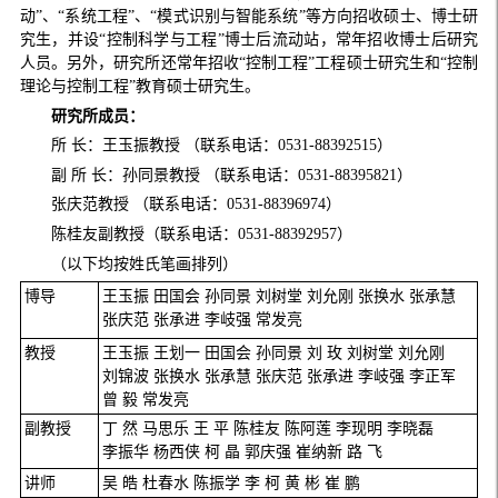
动”、“系统工程”、“模式识别与智能系统”等方向招收硕士、博士研
究生，并设“控制科学与工程”博士后流动站，常年招收博士后研究
人员。另外，研究所还常年招收“控制工程”工程硕士研究生和“控制
理论与控制工程”教育硕士研究生。
研究所成员
：
所 长：王玉振教授 （联系电话：0531-88392515）
副 所 长：孙同景教授 （联系电话：0531-88395821）
张庆范教授 （联系电话：0531-88396974）
陈桂友副教授（联系电话：0531-88392957）
（以下均按姓氏笔画排列）
博导
王玉振 田国会 孙同景 刘树堂 刘允刚 张换水 张承慧
张庆范 张承进 李岐强 常发亮
教授
王玉振 王划一 田国会 孙同景 刘 玫 刘树堂 刘允刚
刘锦波 张换水 张承慧 张庆范 张承进 李岐强 李正军
曾 毅 常发亮
副教授
丁 然 马思乐 王 平 陈桂友 陈阿莲 李现明 李晓磊
李振华 杨西侠 柯 晶 郭庆强 崔纳新 路 飞
讲师
吴 皓 杜春水 陈振学 李 柯 黄 彬 崔 鹏