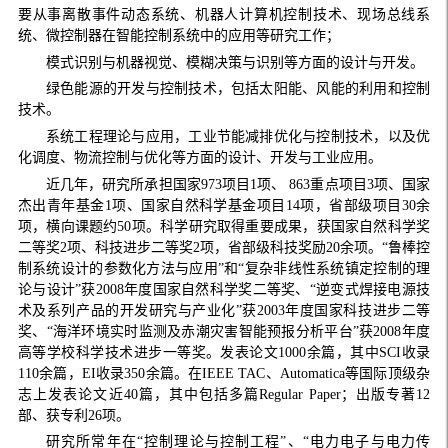
要从事离散事件动态系统、机器人计算机控制技术、现场总线系
统、微控制器在智能控制系统中的应用等研究工作；
模式识别与机器视觉、模糊决策与识别等方面的设计与开发。
绿色能源的开发与控制技术，包括太阳能、风能的利用和控制
技术。
系统工程理论与应用，工业节能减排优化与控制技术，以及优
化调度、物流控制与优化等方面的设计、开发与工业应用。
近几年，研究所承担国家973项目1项、 863重点项目3项、国家
杰出青年基金1项、国家自然科学基金项目14项，省部级项目30余
项，横向课题约50项。科学研究取得重要成果，获国家自然科学奖
二等奖2项、科技进步二等奖2项，省部级科技奖励20余项。“鲁棒控
制系统设计的参数化方法与应用”和“复杂非线性系统镇定控制的理
论与设计”获2008年度国家自然科学奖二等奖、“逆变式焊接电源技
术及系列产品的开发研究与产业化”获2003年度国家科技进步二等
奖、“海洋环境实时监测及赤潮灾害智能预报分析平台”获2008年度
高等学校科学技术进步一等奖。发表论文1000余篇，其中SCI收录
110余篇，EI收录350余篇。在IEEE TAC、Automatica等国际顶级杂
志上发表论文近40篇，其中包括多篇Regular Paper；出版专著12
部、获专利26项。
研究所常年在“控制理论与控制工程”、“电力电子与电力传