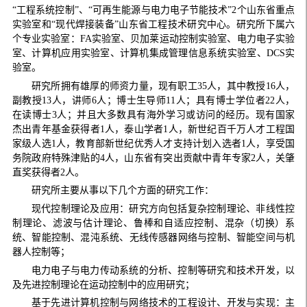
“工程系统控制”、“可再生能源与电力电子节能技术”2个山东省重点
实验室和“现代焊接装备”山东省工程技术研究中心。研究所下属六
个专业实验室：FA实验室、贝加莱运动控制实验室、电力电子实验
室、计算机应用实验室、计算机集成管理信息系统实验室、DCS实
验室。
研究所拥有雄厚的师资力量，现有职工35人，其中教授16人，
副教授13人，讲师6人；博士生导师11人；具有博士学位者22人，
在读博士3人；并且大多数具有海外学习或访问的经历。现有国家
杰出青年基金获得者1人，泰山学者1人，新世纪百千万人才工程国
家级人选1人，教育部新世纪优秀人才支持计划入选者1人，享受国
务院政府特殊津贴的4人，山东省有突出贡献中青年专家2人，关肇
直奖获得者2人。
研究所主要从事以下几个方面的研究工作：
现代控制理论及应用：研究方向包括复杂控制理论、非线性控
制理论、滤波与估计理论、鲁棒和自适应控制、混杂（切换）系
统、智能控制、混沌系统、无线传感器网络与控制、智能空间与机
器人控制等；
电力电子与电力传动系统的分析、控制等研究和技术开发，以
及先进控制理论在运动控制中的应用研究；
基于先进计算机控制与网络技术的工程设计、开发与实现：主