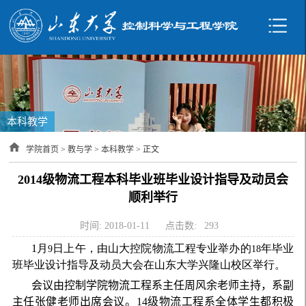
本科教学
学院首页
>
教与学
>
本科教学
> 正文
2014级物流工程本科毕业班毕业设计指导及动员会
顺利举行
时间: 2018-01-11
点击数:
293
1
月
日上午，由山大控院物流工程专业举办的
年毕业
9
18
班毕业设计指导及动员大会在山东大学兴隆山校区举行。
会议由控制学院物流工程系主任周风余老师主持，系副
主任张健老师出席会议。
14
级物流工程系全体学生都积极