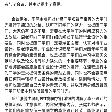
参与了会议，并主动提出了意见。
会议伊始，周风余老师对
14
级同学短暂而宝贵的大学时
光进行了简短的总结，认可了同学们的努力，也提醒同学
们，大家仍有很多不足，需要在大学剩下的时间里努力的
去改进。周老师向同学们详细的阐述了进行毕业设计的重
要性，同时也提醒同学们一定要端正态度，认真对待毕业
设计。周老师表示，毕业设计课程是同学们对四年学习进
行综合运用的宝贵机会，也是提高同学们在学习中查阅文
献能力以及论文撰写能力缺失的一个重要环节；专业的全
部老师都会高度重视毕业设计课程的进行，在课程进行中
为同学的需求提供无条件的帮助支持，同时也不会容忍纵
容任何同学轻视毕业设计或者放松懈怠。谈到动情处，周
老师也回忆起自己大学的青葱岁月，并以其亲身经历督促
同学们珍惜本科阶段最后的学习时光。
随后张健老师用
PPT
向同学们详细的讲解了毕业设计的
总体流程、注意事项、内容安排等内容。张健老师表示，
老师们高度重视每一届同学的毕业设计环节，毕业设计是