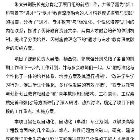
朱文兴副院长充分肯定了项目组的前期工作，并做了题为“新工
科背景下“通才”与“专才”教育深度融合的人才培养模式探索与实践”
的报告，分析了“通才、专才教育”与“标准化、个性化培养”之间的
内在联系，探讨了优势教育资源共享、两类人才融合培养的体制机
制，提出了分类培养、因材施教理念下的“通才与专才”教育深度融
合的实施方案。
项目子课题负责人吴皓、杨西俠、郭庆强分别总结了各自的前
期工作和下一步的工作计划，并与参会教师们一起，从“融标准化与
个性化于一体的培养体系、培养方案及其运行机制”、“改进学生学
习行为，促进学生个性化、多样性发展的有效举措”、“将专业教育
与创新创业教育相融合”和“青年教师知识结构、工程意识、工程素
质完善和强化”等方面进行了深入研讨、热烈讨论，确定了项目下阶
段的工作重点、实施方案。
本项目旨在以自动化、自动化（卓越）专业为例，以解决高等
工程教育面临的几个重点、难点、共性问题为突破口，研究、建设
既能保证毕业生符合“标准”又能促进其彰显个性的工程人才标准化