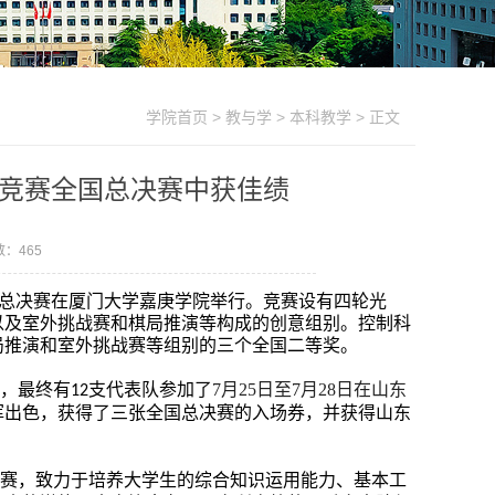
学院首页
>
教与学
>
本科教学
> 正文
竞赛全国总决赛中获佳绩
数：
465
总决赛在厦门大学嘉庚学院举行。竞赛设有四轮光
以及室外挑战赛和棋局推演等构成的创意组别。控制科
局推演和室外挑战赛等组别的三个全国二等奖。
，最终有
支代表队参加了
7
月25日至7月28日在山东
12
挥出色，获得了三张全国总决赛的入场券，并获得山东
赛，致力于培养大学生的综合知识运用能力、基本工