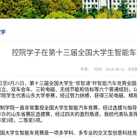
教学
控院学子在第十三届全国大学生智能车
作者： 时间：2018-08-31 点击
日至8月25日，
第十三届全国大学生
“恩智浦”杯智能汽车竞赛
全国
直立、双车会车、三轮电磁、无线节能和信标等六个普通组别，
学院学生代表山东大学参赛，经过努力拼搏，获得三轮电磁、棋
制学院一直非常重视全国大学生智能汽车竞赛，经过选拔与指导
举办的
山东省赛区选拔赛，经过四天的激烈角逐，我校代表队发
等奖
项，二等奖
项。
3
5
国大学生智能车竞赛是一项多学科、多专业的交叉型创意科技竞