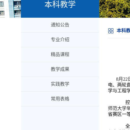
本科教学
通知公告
本科
专业介绍
精品课程
教学成果
8
月22
实践教学
电、两轮
学与工程
常用表格
控
师范大学
省赛区一
全