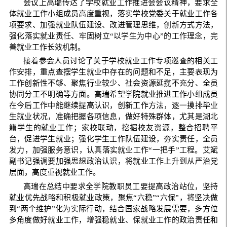
会议上高瑞传达了学校就业工作推进会
会议
精神，要求全
体就业工作小组成员高度重视，落实学校党委关于就业工作各
项要求、加强就业队伍建设、改进管理思维，创新方式方法，
强化落实就业责任、牢固树立“以学生为中心”的工作理念，完
善就业工作长效机制。
接着参会人员讨论了关于学校就业工作专项巡查的相关工
作安排，重点查摆学生就业中存在的问题和不足，主要表现为
工作创新性不够、聚焦行业较少、社会资源延揽不充分、全员
协同分工不明确等方面。高瑞希望学院就业推进工作小组成员
在今后工作中能继续提高认识，创新工作方法，逐一摸排毕业
生就业状况，准确把握各项信息，做好特殊群体，尤其是湖北
籍学生的就业工作；家校联动，挖掘校友资源，整合招聘平
台，促进学生就业；强化学生工作队伍建设，夯实责任，全员
发力，加强服务意识，认真落实就业工作“一把手”工程。艾斌
副书记强调要加强思想政治认识，将就业工作上升到从严治党
层面，高度重视就业工作。
高瑞在总结中要求全学院教职员工要提高政治站位，坚持
就业优先战略和积极就业政策，聚焦“六稳”“六保”，将坚决做
到“两个维护”化为实际行动，结合国家战略发展需要，多方位
多角度做好就业工作，增强稳就业、保就业工作的政治责任和