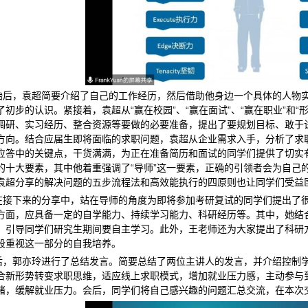
始后，袁超简要介绍了自己的工作经历，然后借助他身边一个具体的人物
了初步的认识。紧接着，袁超从“赢在校园”、“赢在面试”、“赢在职业”和
调研、实习经历、整合资源等要做的必要准备，提出了要规划目标、敢于
方向。结合应届生即将面临的求职问题，袁超从企业需求入手，分析了求
应答中的关键点，干货满满，为正在准备简历和面试的同学们提供了切实
的十大要素，其中他着重强调了“导师”这一要素，正确的引领者会为自己
袁超分享的解决问题的五步流程法和高效能执行的四原则也让同学们受益
在接下来的分享中，站在导师的角度为即将参加考研复试的同学们提出了
方面，应具备一定的自学能力、持续学习能力、科研经历等。其中，她结
，引导同学们研究生期间要自主学习。此外，王老师还为大家提出了科研
段重视这一部分的自我培养。
后，郭亦玲进行了总结发言。简要总结了两位主讲人的发言，并介绍控制
合新形势转变求职思维，适应线上求职模式，增加就业压力感，主动参与
绪，缓解就业压力。会后，同学们将自己感兴趣的问题汇总交流，在本次