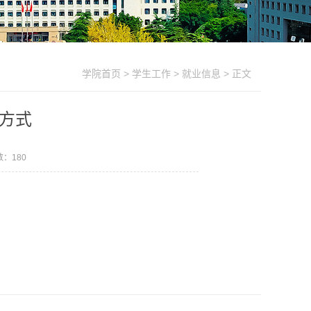
学院首页
>
学生工作
>
就业信息
> 正文
方式
数：
180