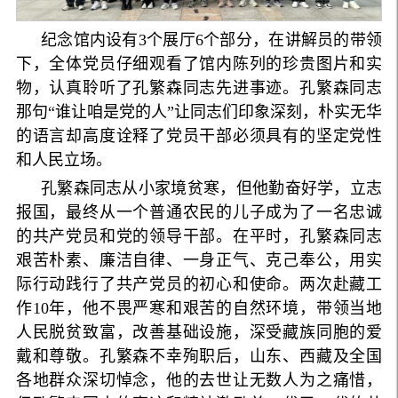
纪念馆内设有3个展厅6个部分，在讲解员的带领
下，全体党员仔细观看了馆内陈列的珍贵图片和实
物，认真聆听了孔繁森同志先进事迹。孔繁森同志
那句“谁让咱是党的人”让同志们印象深刻，朴实无华
的语言却高度诠释了党员干部必须具有的坚定党性
和人民立场。
孔繁森同志从小家境贫寒，但他勤奋好学，立志
报国，最终从一个普通农民的儿子成为了一名忠诚
的共产党员和党的领导干部。在平时，孔繁森同志
艰苦朴素、廉洁自律、一身正气、克己奉公，用实
际行动践行了共产党员的初心和使命。两次赴藏工
作10年，他不畏严寒和艰苦的自然环境，带领当地
人民脱贫致富，改善基础设施，深受藏族同胞的爱
戴和尊敬。孔繁森不幸殉职后，山东、西藏及全国
各地群众深切悼念，他的去世让无数人为之痛惜，