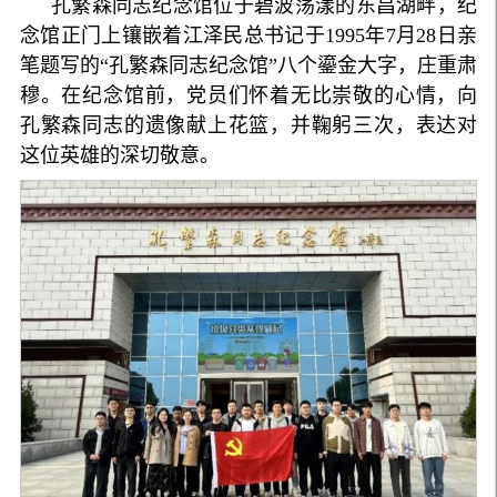
孔繁森同志纪念馆位于碧波荡漾的东昌湖畔，纪
念馆正门上镶嵌着江泽民总书记于1995年7月28日亲
笔题写的“孔繁森同志纪念馆”八个鎏金大字，庄重肃
穆。在纪念馆前，党员们怀着无比崇敬的心情，向
孔繁森同志的遗像献上花篮，并鞠躬三次，表达对
这位英雄的深切敬意。