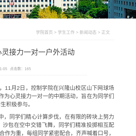
学院首页
>
学生工作
>
新闻动态
> 正文
心灵接力一对一户外活动
1-05 点击数：
165
，11月2日，控制学院在兴隆山校区山下网球场
动作为心灵接力一对一的中期活动，旨在为同学们
学生积极参与。
中，同学们精心计算步伐，在有限的砖块上努力
，沙包在空中交错飞舞，同学们精准投掷相互配
合作为重，每组同学紧密配合，齐声喊着口号，