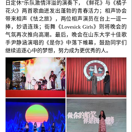
日定休”乐队激情洋溢的演奏下，《鲜花》与《橘子
花火》两首歌曲迸发出蓬勃的青春活力；相声协会
带来相声《怯之旅》，两位相声演员在台上一逗一
捧，妙语连珠；街舞《Lovesick Girls》则将晚会的
气氛再次推向高潮。最后，晚会在山东大学十佳歌
手尹静涵演唱的《是你》中落下帷幕，鼓励同学们
继续追逐心中的梦想，努力成为更优秀的人。