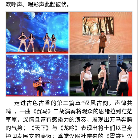
欢呼声、喝彩声此起彼伏。
走进古色古香的第二篇章“汉风古韵，声律共
鸣”，一曲《赛马》二胡演奏将观众的思绪拉到茫茫
草原，深情且富有感染力的演奏，展现出万马奔腾
的气势；《天下》与《龙吟》表现出将士们以己身
护国泰民安的豪迈；季棠汉服社带来的《霓裳》汉