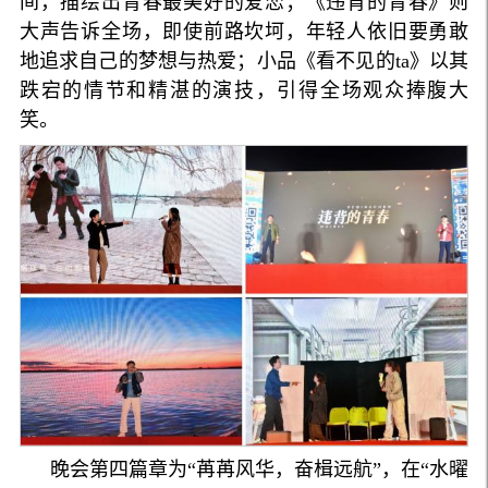
间，描绘出青春最美好的爱恋；《违背的青春》则
大声告诉全场，即使前路坎坷，年轻人依旧要勇敢
地追求自己的梦想与热爱；小品《看不见的ta》以其
跌宕的情节和精湛的演技，引得全场观众捧腹大
笑。
晚会第四篇章为“苒苒风华，奋楫远航”，在“水曜