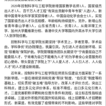
2020年控制科学与工程学院新增国家教学名师1人、国家级杰
出人才1人、百千万人才工程“有突出贡献中青年专家”人选1人，新
增中国青年女科学家奖获得者1人、中国自动化学会会士1人，实现
了国家级杰出人才队伍规模、年龄结构持续提升。另外，新增山东
省青年泰山学者3人，山东省杰青1人、优青2人，从南洋理工大
学、加州大学戴维斯分校、香港中文大学等国内外高水平大学引进
7人到学院任教。
控制科学与工程学院长期坚持“学术至上，学者至尊，学术自
由，学科争优”的办院理念，筑巢引凤，为引进人才适应新环境、实
现“软着陆”保驾护航。学院管理服务团队长期坚守“宁肯委屈自己不
能委屈人才，宁肯难为自己不能难为人才”的为学者全心全意服务的
初心使命，带头营造了学院上下“人人爱人才、人人引人才、人人佑
人才”的人才建设新局面。
近年来，控制科学与工程学院在师资队伍建设方面采取了一系
列新举措，一是在继续坚持和完善“帮扶”制度、“伯乐奖”制度等的
基础上，切实贯彻“破五唯”指导方针，改革人才评价方式，突出工
科特点，建立多元化评价体系，标准不降低，出口多元化引育人
才。二是完善职称评聘和岗位晋升条件和流程，设立标志性指标追
求卓越。三是对外积极开拓国外知名网站、线上招聘等人才招聘新
形式、新渠道，有效克服了疫情带来的不利影响。这些举措对学院