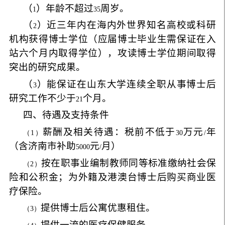
（
）年龄不超过
周岁。
1
35
（
）近三年内在海内外世界知名高校或科研
2
机构获得博士学位（应届博士毕业生需保证在入
站六个月内取得学位），攻读博士学位期间取得
突出的研究成果。
（
）能保证在山东大学连续全职从事博士后
3
研究工作不少于
个月。
21
四、待遇及支持条件
薪酬及相关待遇：税前不低于
万元
年
（1）
30
/
（含济南市补助
元
月）
5000
/
按在职事业编制教师同等标准缴纳社会保
（2）
险和公积金；为外籍及港澳台博士后购买商业医
疗保险。
提供博士后公寓优惠租住。
（3）
提供一流的医疗保健服务。