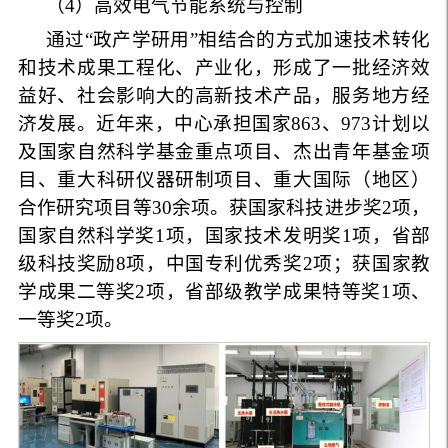
（
4
）高效电气节能系统与控制
通过
“
政产学研用
”
相结合的方式加速技术转化
和技术成果工程化、产业化，形成了一批经济效
益好、社会影响大的高新技术产品，服务地方经
济发展。近年来，中心承担国家
863
、
973
计划以
及国家自然科学基金重点项目、杰出青年基金项
目、重大科研仪器研制项目、重大国际（地区）
合作研究项目等
30
余项。获国家科技进步奖
2
项，
国家自然科学奖
1
项，国家技术发明奖
1
项，省部
级科技奖励
8
项，中国专利优秀奖
2
项；获国家教
学成果二等奖
2
项，省部级教学成果特等奖
1
项、
一等奖
2
项。