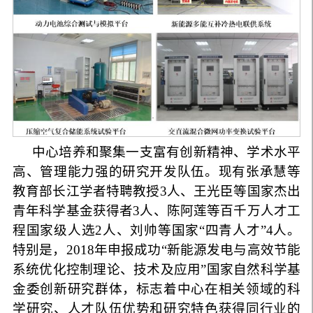
中心培养和聚集一支富有创新精神、学术水平
高、管理能力强的研究开发队伍。现有张承慧等
教育部长江学者特聘教授
3
人、王光臣等国家杰出
青年科学基金获得者
3
人、陈阿莲等百千万人才工
程国家级人选
2
人、刘帅等国家
“
四青人才
”
4
人。
特别是，
2018
年申报成功
“
新能源发电与高效节能
系统优化控制理论、技术及应用
”
国家自然科学基
金委创新研究群体，标志着中心在相关领域的科
学研究、人才队伍优势和研究特色获得同行业的