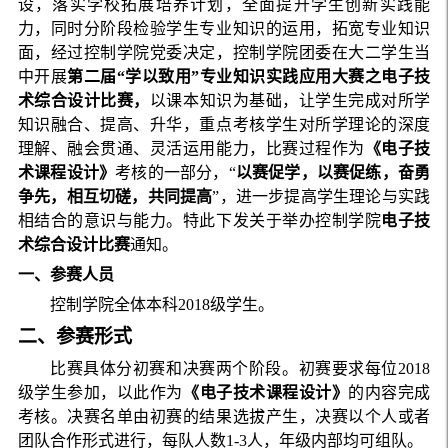
设，落实学校拓展培养计划，全面提升学生创新实践能
力，同时分阶段检验学生专业知识的运用，拓宽专业知识
面，经过控制学院党委决定，控制学院团委在大二学生当
中开展
第二届“学以致用”专业知识实践应用大赛之电子技
术综合设计比赛，
以课本知识为基础，让学生完成对所学
知识融合、提高、升华，重点考核学生对所学理论的深度
理解、融会贯通、灵活运用能力，比赛过程作为
《电子技
术课程设计》
考核的一部分，“
以赛促学，以赛促练，奋勇
争先，相互切磋，共同提高
”，进一步提高学生理论与实践
相结合的意识与能力。特此下发关于举办控制学院
电子技
术综合设计比赛
通知。
一、参赛人员
控制学院全体本科2018级学生。
二、参赛形式
比赛具体分初赛和决赛两个阶段。初赛要求每位2018
级学生参加，以此作为
《电子技术课程设计》
的内容完成
考核。决赛名单由初赛的结果选拔产生，决赛以个人或者
团队合作形式进行，每队人数1-3人，年级内部均可组队。