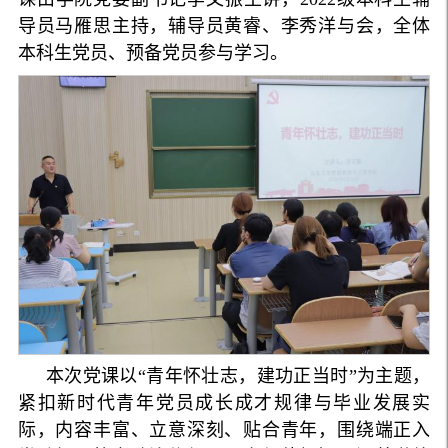
导员马雁思主持，辅导员黄睿、李秀洋与会，全体
本科生党员、预备党员参与学习。
本次党课以“青年怀壮志，建功正当时”为主题，
紧扣新时代青年党员成长成才规律与毕业发展实
际，内容丰富、立意深刻、贴合青年，围绕端正入