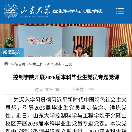
新闻动态
学院首页
>
学生工作
>
新闻动态
> 正文
控制学院开展2026届本科毕业生党员专题党课
时间: 2026-06-29
点击数:
135
为深入学习贯彻习近平新时代中国特色社会主义
思想，引导2026届毕业生党员坚定信念、锤炼党
性，近日，山东大学控制科学与工程学院于兴隆山
校区开展2026届本科毕业生党员专题党课。本次党
课由学院党委副书记李文振主讲，2022级本科生辅