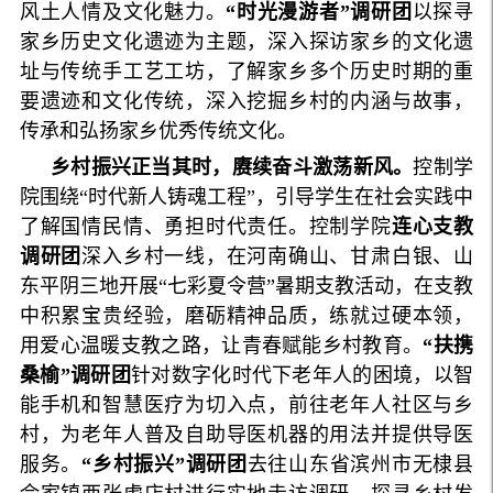
风土人情及文化魅力。
“时光漫游者”调研团
以探寻
家乡历史文化遗迹为主题，深入探访家乡的文化遗
址与传统手工艺工坊，了解家乡多个历史时期的重
要遗迹和文化传统，深入挖掘乡村的内涵与故事，
传承和弘扬家乡优秀传统文化。
乡村振兴正当其时，赓续奋斗激荡新风。
控制学
院围绕“时代新人铸魂工程”，引导学生在社会实践中
了解国情民情、勇担时代责任。控制学院
连心支教
调研团
深入乡村一线，在河南确山、甘肃白银、山
东平阴三地开展“七彩夏令营”暑期支教活动，在支教
中积累宝贵经验，磨砺精神品质，练就过硬本领，
用爱心温暖支教之路，让青春赋能乡村教育。
“扶携
桑榆”调研团
针对数字化时代下老年人的困境，以智
能手机和智慧医疗为切入点，前往老年人社区与乡
村，为老年人普及自助导医机器的用法并提供导医
服务。
“乡村振兴”调研团
去往山东省滨州市无棣县