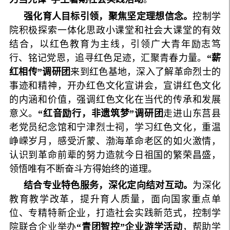
强化育人目标引领，聚焦坚定理想信念。
控制学
院积极探索一体化思政小课堂和社会大课堂的有效
结合，以红色教育为主线，引领广大青年励志笃
行、铭记党恩，追寻红色足迹，汇聚青春力量。
“薪
红相传”调研团
来到红色基地，深入了解革命烈士的
事迹和精神，开办红色文化宣讲会，宣讲红色文化
的内涵和价值，强调红色文化在当代的传承和发展
意义。
“红音励行，非遗筑梦”调研团
走进山东莒县
老党员纪念馆和宁津烈士祠，学习红色文化，重温
峥嵘岁月，感受沂蒙、渤海革命老区的如火激情，
认识到革命前辈的努力造就今日祖国的繁荣昌盛，
领悟唯有不断奋斗方得始终的道理。
结合专业特色服务，深化定向结对互动。
为深化
教育教学改革，提升育人质量，面向国家重点单
位、专精特新企业，打造社会实践新范式，控制学
院联合企业举办
“青团智控”企业游学活动
，帮助学