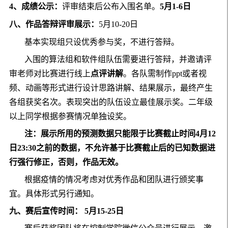
4
、成绩公示：
评审结束后公布入围名单。
5
月
1-6
日
八、作品答辩评审展示：
5
月
10-20
日
基本实现组只设优秀参与奖，不进行答辩。
入围的算法组和软件组队伍需要进行答辩，并
邀请评
审老师对比赛进行线上
点评讲解
。各队
需制作
ppt
或者视
频、动画等形式进行设计思路讲解、结果展示，最终产生
各组获奖名次。表现突出的队伍设立最佳展示奖。二年级
以上同学根据参赛情况单独设奖。
注：展示所用的预测数据只能限于比赛截止时间4月12
日23:30之前的数据，不允许基于比赛截止后的已知数据进
行强行修正，否则，作品无效。
根据疫情的情况考虑对优秀作品和团队进行颁奖事
宜。具体形式另行通知。
九、赛后宣传时间：
5
月
15-25
日