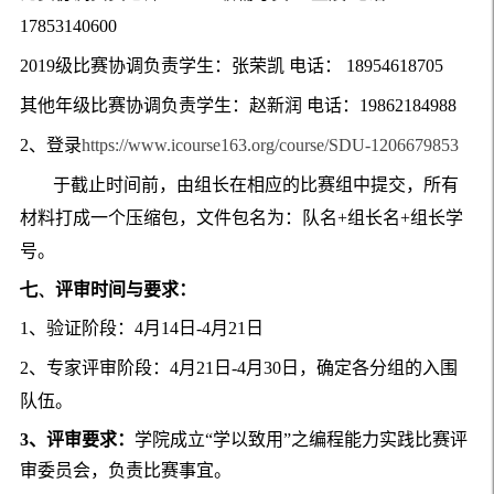
17853140600
2019
级比赛协调负责学生：张荣凯
电话：
18954618705
其他年级比赛协调负责学生：赵新润
电话：
19862184988
2
、登录
https://www.icourse163.org/course/SDU-1206679853
于截止时间前，由组长在相应的比赛组中提交，所有
材料打成一个压缩包，
文件包名为：队名
+
组长名
+
组长学
号。
七、
评审时间与要求：
1
、验证阶段：
4
月
14
日
-4
月
21
日
2
、专家评审阶段：
4
月
21
日
-4
月
30
日，确定各分组的入围
队伍。
3
、评审要求：
学院
成立“学以致用”之编程能力实践比赛评
审委员会，负责比赛事宜。