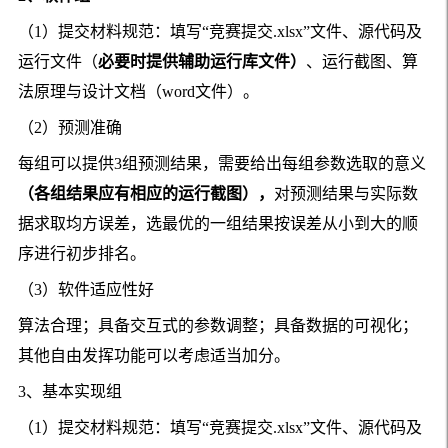
（
1
）提交材料规范：填写“竞赛提交
.xlsx
”文件、源代码及
运行文件（
必要时提供辅助运行库文件）
、运行截图、算
法原理与设计文档（
word
文件）。
（
2
）预测准确
每组可以提供
3
组预测结果，需要给出每组参数选取的意义
（各组结果应有相应的运行截图），
对预测结果与实际数
据求取均方误差，选最优的一组结果按误差从小到大的顺
序进行初步排名。
（
3
）软件适应性好
算法合理；具备交互式的参数调整；具备数据的可视化；
其他自由发挥功能可以考虑适当加分。
3
、基本实现组
（
1
）提交材料规范：
填写“竞赛提交
.xlsx
”文件
、源代码及