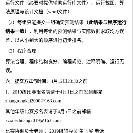
运行文件（必要时提供辅助运行库文件）、运行截图、算
法原理与设计文档（
word
文件）
（
2
）每组只能提交一组确定预测结果
（此结果与程序运行
结果一致）
，利用每组的预测结果与实际数据求取均方误
差，以从小到大的顺序进行初步排名。
（
3
）程序合理
算法合理、程序
结构
良好、编程规范、注释明确、运行无
误。
六、
：
4
月
12
日
23:30
之前
提交方式与时间
1、
2019
级
比赛报名表请于4
月1
日之前发到
邮箱
zhangrongkai2000@163.com
其他年级比赛报名表请于
4
月
5
日之前
邮箱
kzxuechuang2019@163.com
比赛协调负责老师 ：
2019
级辅导员 董玉展 电话