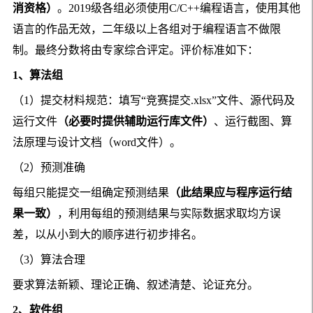
消资格）
。
2019
级各组必须使用
C/C++
编程语言，使用其他
语言的作品无效，二年级以上各组对于编程语言不做限
制。最终分数将由专家综合评定。评价标准如下：
1
、算法组
（
1
）提交材料规范：填写“竞赛提交
.xlsx
”文件、源代码及
运行文件
（必要时提供辅助运行库文件）
、运行截图、算
法原理与设计文档（
word
文件）。
（
2
）预测
准确
每组只能
提交
一组确定预测结果
（此结果应与程序运行结
果一致）
，利用每组的预测结果与实际数据求取均方误
差，以从小到大的顺序进行初步排名。
（
3
）算法
合理
要求算法新颖、理论
正确
、叙述清楚、论证充分。
2
、软件组