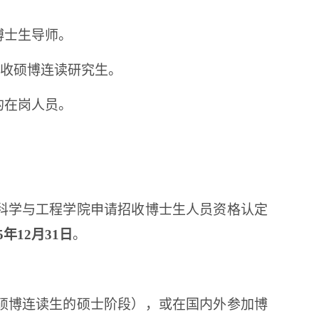
博士生导师。
收硕博连读研究生。
的在岗人员。
科学与工程学院申请招收博士生人员资格认定
5
年
12
月
31
日
。
硕博连读生的硕士阶段），或在国内外参加博