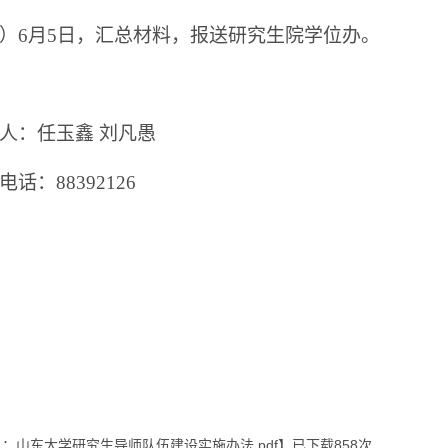
）
6
月
5
日，汇总材料，报送研究生院学位办。
人：任玉鑫 刘凡愚
电话：
88392126
1：山东大学研究生导师队伍建设实施办法.pdf
】已下载
858
次