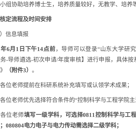
小组协助培养博士生，培养质量较好，无教学、培养
核定流程及时间安排
）信息填报
6
年
6
月
1
日下午
14
点前
，导师可以登录“山东大学研究
服务
-
导师遴选
-
初次申请
/
年度审核】进行申报，具体按
》
（附件
3
）
。
各位老师提前在科研系统补充填写或认领学术成果；
各位老师优先选择符合条件的“控制科学与工程学院主
请各位老师
填写一级学科，可选择
0811
控制科学与工
；
080804
电力电子与电力传动需选择二级学科；