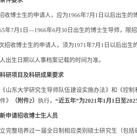
条件要求
招收博士生的申请人，应为
1966
年
7
月
1
日以后出生的
65
年
7
月
1
日—
1966
年
6
月
30
日出生的博士生导师，限招
次招收博士生的申请人，须为
1971
年
7
月
1
日以后出生
人出生日期以人事档案记载的时间为准。
科研项目及科研成果要求
《山东大学研究生导师队伍建设实施办法》和《控制
件》
（附件
2
）
执行，
“近五年”为
2021
年
1
月
1
日至
202
新申请招收博士生人员
立完整培养过一届全日制相应类别硕士研究生（包括