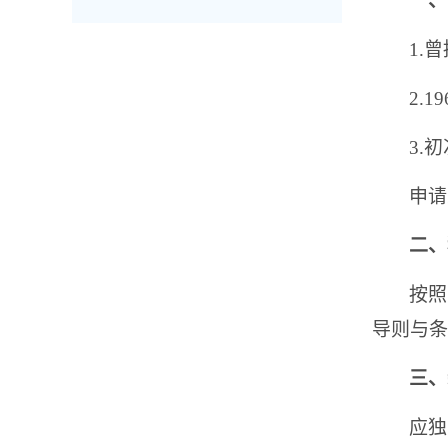
一、
1.
曾
2.19
3.
初
申请
二、
按照
导则与条
三、
应独