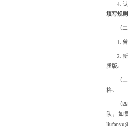
4.
填写规则
（二
1.
曾
2.
质版。
（三
格。
（四
队，如
liufanyu@