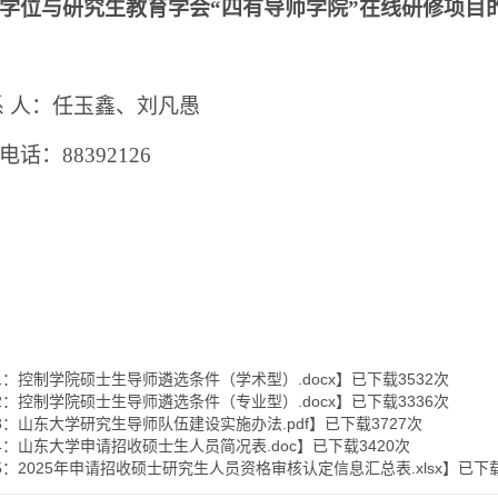
学位与研究生教育学会“四有导师学院”在线研修项目
系
人：任玉鑫、刘凡愚
电话：88392126
1：控制学院硕士生导师遴选条件（学术型）.docx
】已下载
3532
次
2：控制学院硕士生导师遴选条件（专业型）.docx
】已下载
3336
次
3：山东大学研究生导师队伍建设实施办法.pdf
】已下载
3727
次
4：山东大学申请招收硕士生人员简况表.doc
】已下载
3420
次
5：2025年申请招收硕士研究生人员资格审核认定信息汇总表.xlsx
】已下