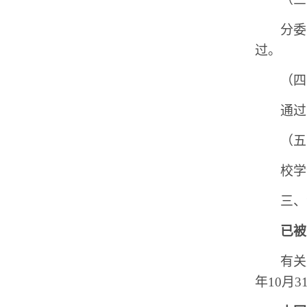
分委
过。
（四
通过
（五
校学
三、
已被
有关
年10月3