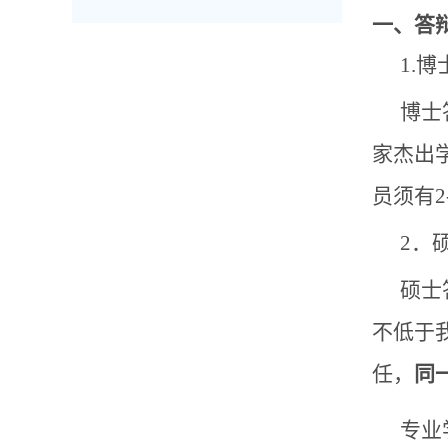
一、答
1.
博士
家杰出
员须有
2．
硕士
不低于
任
，
同
专业