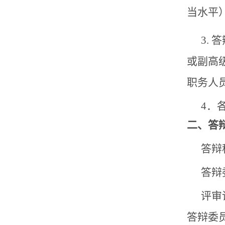
当水平
3.
或副高
职务人
4．
二、答
答辩
答辩
评审
答辩委