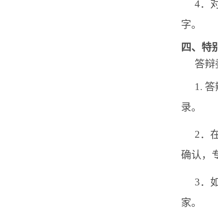
4．
字
。
四、特
答辩
1.
录。
2．
确认，
3．
家。