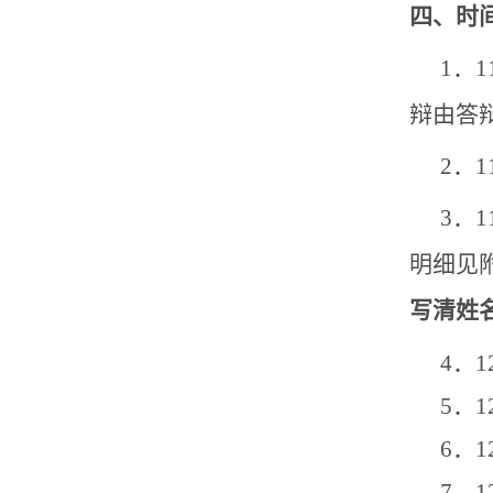
四、时
1．
辩由答
2．
3．
明细见
写清姓
4．
5．
6．
7．