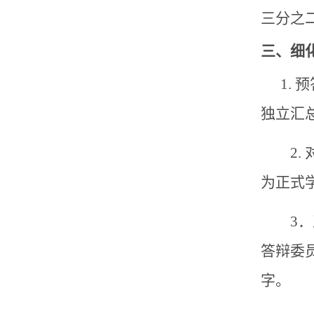
三分之
三、细
1.
独立汇
2. 
为正式
3．
答辩委
字。