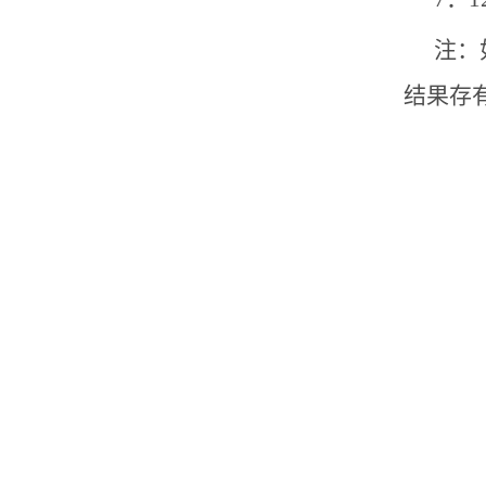
注：
结果存
控
2