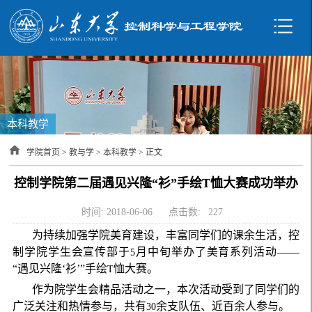
本科教学
学院首页
>
教与学
>
本科教学
> 正文
控制学院第二届遇见兴隆“衫”手绘T恤大赛成功举办
时间: 2018-06-06
点击数:
227
为持续加强学院美育建设，丰富同学们的课余生活，控
制学院学生会宣传部于
月中旬举办了美育系列活动——
5
“遇见兴隆‘衫’”手绘
恤大赛。
T
作为院学生会精品活动之一，本次活动受到了同学们的
广泛关注和热情参与，共有
余支队伍、近百余人参与。
30