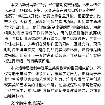
本次活动分两轮进行，经过前期初赛筛选，
支队伍进
25
入决赛。
月
日下午，大赛决赛在兴隆山校区
座举行，
5
20
A
比赛于
时正式开始。参赛选手各显其能，相互配合。比
14
赛之初，即有选手展现出高超的素描功底，即便是在质地
柔软的白
恤上，他们也能绘制出硬朗而清晰的线条，为后
T
续队友进行描线工作提供便利。有的队伍则选择放弃线
稿，直接使用丙烯颜料进行绘制。整个比赛过程，气氛十
分轻松愉快，选手们在紧张作画的同时，互相交流，现场
时时传出阵阵欢笑，选手们尽情享受着比赛。随着作品陆
续完成，比赛于下午五时许正式结束，作品统一送至实验
楼进行晾晒，等待奖项评定。
本次活动是控制学院学生美育教育的重要组成部分，不
仅有助于丰富学生课余生活，缓解学习压力，也有助于培
养学生感受现实美和艺术美的能力，培养和发展学生创造
现实美和艺术美的才能与兴趣。在重视逻辑与思辨教育的
工科学院中，本活动所具备的德育美育教育意义，更加显
出独特魅力。
文
李鹏伟 审
梁瑞涛
/
/