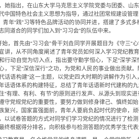
，她指出，在山东大学马克思主义学院党委与团委、山东
代中国特色社会主义思想为指导，通过社团常规建设管理以及
习、青年“践”习等特色品牌活动的协同并进，搭建了多式
志同道合的同学们加入到“习习会”的队伍中来。
开始，首先由“习习会”骨干刘垚同学开展题目为《守三“心”
宣讲，从不同角度阐述了青年党员如何深入学习党纪教育
和行动自觉为切入点，指出要守勤学恒心，下足“深学深悟
心，下足“深信深行”之功，为党和人民的事业做出贡献。
代话语构建”这一主题，以党史四大时期的讲解作为引入
年话语体系的构建特征，总结了青年话语新时代建构的九
住“有理、有利、有节”的原则进行发声、从源头到现实
遵守党规党纪的重要性，要努力做到修身律己、慎终如始
族复兴，国家富强面前，青年人要肩负起时代的使命，顽
，以试卷答题的方式对同学们学习党纪的情况进行了检测
最终根据得分排名，向积极参与检测答题的优秀学生代表