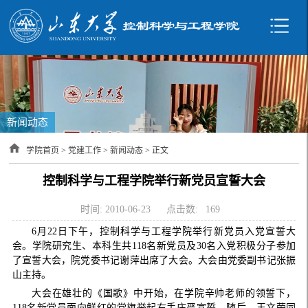
新闻动态
学院首页
>
党建工作
>
新闻动态
> 正文
控制科学与工程学院举行新党员宣誓大会
时间: 2010-06-23
点击数:
169
6
月
22
日
下午，控制科学与工程学院举行新党员入党宣誓大
会。学院研究生、本科生共
118
名新党员及
30
名入党积极分子参加
了宣誓大会，院党委书记谢萍出席了大会。大会由党委副书记张振
山主持。
大会在雄壮的《国歌》中开始，在
学院辛帅老师的领誓下
，
118
名新党员面向鲜红的党旗举起右手庄严宣誓。随后，王文荣同