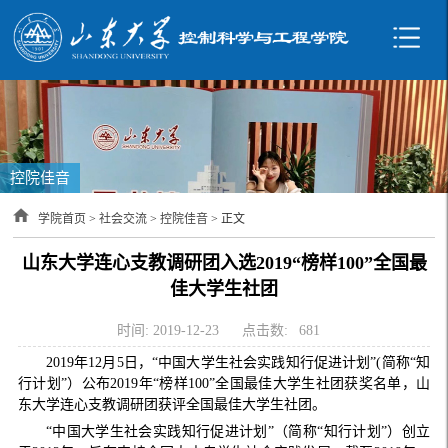
控院佳音
学院首页
>
社会交流
>
控院佳音
> 正文
山东大学连心支教调研团入选2019“榜样100”全国最
佳大学生社团
时间: 2019-12-23
点击数:
681
2019
年
12
月
5
日，“中国大学生社会实践知行促进计划”
(
简称“知
行计划”）公布
2019
年“榜样
100
”全国最佳大学生社团获奖名单，山
东大学连心支教调研团获评全国最佳大学生社团。
“中国大学生社会实践知行促进计划”（简称“知行计划”）创立