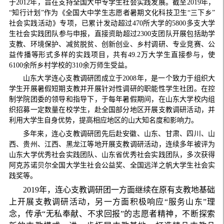
于
2012
年，旨在支持全国大中专学生社会实践发展。截至
2019
年，
“知行计划”作为《全国大中学生志愿者暑期文化科技卫生“三下乡”
社会实践活动》专项，已累计发动超过
470
所大学的
5800
多支大学
生社会实践团队参与申报，直接资助超过
2300
支团队开展包括助学
支教、环境保护、减贫脱贫、创新创业、乡村调研、专业竞赛、公
益传播等形式多样的实践项目，共有
49.2
万大学生直接参与，使
6100
余所乡村学校的
310
余万师生受益。
山东大学连心支教调研团成立于
2008
年，是一个致力于组织大
学生开展暑假短期支教并开展针对性调研的职能性学生社团。在控
制学院团委的领导和指导下，于每年暑假期间，在山东大学校内组
织招募一定数量在校学生，赴全国部分地区开展支教调研活动，并
利用大学生自身优势，提高相应地区的山大知名度和影响力。
多年来，连心支教调研团先后赴安徽、山东、甘肃、四川、山
西、贵州、江西、黑龙江等地开展支教调研活动，连续多年被评为
山东大学优秀社会实践团队、山东省优秀社会实践团队，多次获得
阿克苏诺贝尔全国大学生社会公益奖、全国远洋之帆大学生社会实
践奖等。
2019
年，连心支教调研团一方面继续在原有支教地基础
上开展支教调研活动，另一方面积极响应“服务山东”理
念，传承“无私奉献、不求回报”的志愿者精神，不断探索