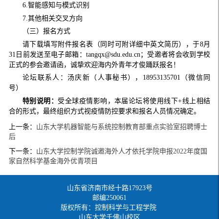
6.智能感知与模式识别
7.其他相关交叉方向
（三）报名方式
请下载填写附件报名表（同时可附详细中英文简历），于8月
31日前发送至电子邮箱：tangqx@sdu.edu.cn；受邀者将会收到学校
正式的参会邀请函，诚挚欢迎海内外青年才俊踊跃报名！
论坛联系人：汤庆新（人事秘书），18953135701（微信同
号）
特别说明：
受全球疫情影响，本届论坛将使用线下+线上相结
合的形式，最终组织方式视疫情防控要求和报名人员情况确定。
上一条：
山东大学机器智能与系统控制教育部重点实验室招聘博士
后
下一条：
山东大学控制学院诚邀海外人才依托学院申报2022年度国
家自然科学基金海外优青项目
山东省济南市经十路17923号
邮编250061
版权所有：控制科学与工程学院
山东大学千佛山校区