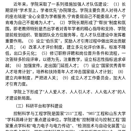
近年来，学院采取了一系列措施加强人才队伍建设：（1）长
期坚持“学术至上，学者优先”办院理念。学院主要负责人对待人才
的座右铭是“全心全意为学者服务,宁肯委屈自己不能委屈人才，宁
肯难为自己不能难为人才”。（2）学院长期形成了“帮扶”制度和氛
围，即老教师特别是杰出学者对青年学者的精心指导和支持、学院
提前规划组织、管服团队全方位服务等，在人才队伍建设中发挥着
重要作用。（3）设立“伯乐奖”，奖励人才引育过程中做出突出贡献
人员；（4）改革人才评价制度，建立多元化评价体系，标准不降
低，出口多元化；（5）修订职称评聘和岗位晋升条件和流程，一
次答辩多阶段评审，以德为先，注重教学，设立标志性指标追求卓
越；（6）加强宣传，走出国门延揽人才；（7）设立“国家优秀青年
人才培育计划”，培养和扶持青年人才冲击国家级人才计划；（8）
建立内审制度，严把进人关；（9）成立人才工作委员会，加大人
才引育力度。
学院上下形成了“人人爱人才、人人引人才、人人佑人才”的人
才建设新局面。
（三）科研平台和学科建设
控制科学与工程学院是国家“211”工程、“985”工程和山东大学
“学科高峰计划”重点建设单位。学院建有“控制理论与控制工程”国
家重点学科和“电力电子与电力传动”、“检测技术与自动化装置”山