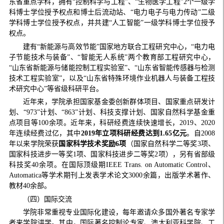
东省重点学科，拥有“控制科学与工程”、“生物医学工程”2个一级学
科博士学位授予权点和博士后流动站、“电力电子与电力传动”二级
学科博士学位授予权点，并共建“人工智能”一级学科博士学位授予
权点。
建有“新能源与高效节能”国家地方联合工程研究中心，“电力电
子节能技术与装备”、“智能无人系统”两个教育部工程研究中心，
“山东省新能源与储能控制工程实验室”、“山东省智能传感器与检测
技术工程实验室”，以及“山东省特殊环境作业机器人与装备工程技
术研究中心”等省级科研平台。
近年来，学院承担国家基金委创新群体项目、国家重点研发计
划、“973”计划、“863”计划、科技支撑计划、国家自然科学基金重
点项目等100余项。近年来，科研经费连续快速增长，2019、2020
年连续经费过亿，其中
2019年立项科研经费达到1.65亿元
。自2008
年以来学院荣获
国家科学技术奖励6项
（国家自然科学二等奖3项、
国家科技进步一等奖1项、国家科技进步二等奖2项），另有省部级
科技奖40余项。在国际顶级期IEEE Trans. on Automatic Control、
Automatica等学术期刊上发表学术论文3000余篇，出版学术著作、
教材40余部。
（四）国际交流
学院非常重视专业国际化建设，每年邀请众多国外著名专家学
者来学院讲学。其中，国际著名控制论专家、澳大利亚科学院、工