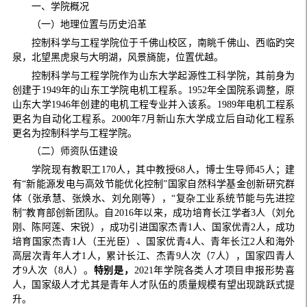
一、学院概况
（一）地理位置与历史沿革
控制科学与工程学院位于千佛山校区，南眺千佛山、西临趵突
泉，北望黑虎泉与大明湖，风景旖旎，位置优越。
控制科学与工程学院作为山东大学起源性工科学院，其前身为
创建于1949年的山东工学院电机工程系。1952年全国院系调整，原
山东大学1946年创建的电机工程专业并入该系。1989年电机工程系
更名为自动化工程系。2000年7月新山东大学成立后自动化工程系
更名为控制科学与工程学院。
（二）师资队伍建设
学院现有教职工170人，其中教授68人，博士生导师45人；建
有“新能源发电与高效节能优化控制”国家自然科学基金创新研究群
体（张承慧、张焕水、刘允刚等），“复杂工业系统节能与先进控
制”教育部创新团队。自2016年以来，成功培育长江学者3人（刘允
刚、陈阿莲、宋锐），成功引进国家杰青1人、国家优青2人，成功
培育国家杰青1人（王光臣）、国家优青4人、青年长江2人和海外
高层次青年人才1人，累计长江、杰青9人次（7人），国家四青人
才9人次（8人）。
特别是，
2021年学院各类人才项目申报形势喜
人，国家级人才尤其是青年人才队伍的质量规模有望出现跳跃式提
升。