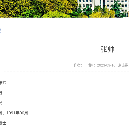
授
张帅
作者： 时间：2023-09-16 点击
张帅
男
汉
：1991年06月
博士