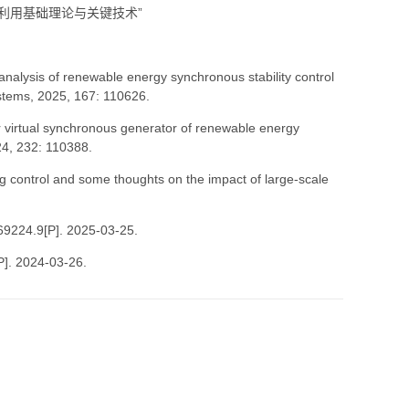
利用基础理论与关键技术”
nalysis of renewable energy synchronous stability control
ystems, 2025, 167: 110626.
r virtual synchronous generator of renewable energy
24, 232: 110388.
 control and some thoughts on the impact of large-scale
P]. 2025-03-25.
024-03-26.