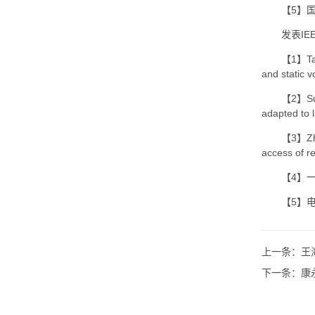
【5】
发表IE
【1】Tao 
and static v
【2】Sun 
adapted to 
【3】Zhan
access of r
【4】一
【5】电
上一条：
王
下一条：
康