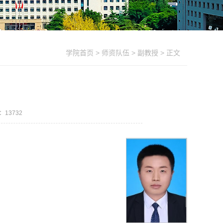
学院首页
>
师资队伍
>
副教授
> 正文
数：
13732