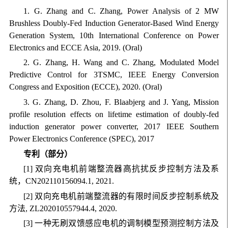
1. G. Zhang and C. Zhang, Power Analysis of 2 MW
Brushless Doubly-Fed Induction Generator-Based Wind Energy
Generation System, 10th International Conference on Power
Electronics and ECCE Asia, 2019. (Oral)
2. G. Zhang, H. Wang and C. Zhang, Modulated Model
Predictive Control for 3TSMC, IEEE Energy Conversion
Congress and Exposition (ECCE), 2020. (Oral)
3. G. Zhang, D. Zhou, F. Blaabjerg and J. Yang, Mission
profile resolution effects on lifetime estimation of doubly-fed
induction generator power converter, 2017 IEEE Southern
Power Electronics Conference (SPEC), 2017
专利（部分）
[1] 双向充电机前端整流器高抗扰反步控制方法及系
统，CN202110156094.1, 2021.
[2] 双向充电机前端整流器的有限时间反步控制系统及
方法, ZL202010557944.4, 2020.
[3] 一种无刷双馈感应电机的调制模型预测控制方法及