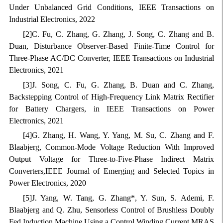
Under Unbalanced Grid Conditions, IEEE Transactions on
Industrial Electronics, 2022
[2]C. Fu, C. Zhang, G. Zhang, J. Song, C. Zhang and B.
Duan, Disturbance Observer-Based Finite-Time Control for
Three-Phase AC/DC Converter, IEEE Transactions on Industrial
Electronics, 2021
[3]J. Song, C. Fu, G. Zhang, B. Duan and C. Zhang,
Backstepping Control of High-Frequency Link Matrix Rectifier
for Battery Chargers, in IEEE Transactions on Power
Electronics, 2021
[4]G. Zhang, H. Wang, Y. Yang, M. Su, C. Zhang and F.
Blaabjerg, Common-Mode Voltage Reduction With Improved
Output Voltage for Three-to-Five-Phase Indirect Matrix
Converters,IEEE Journal of Emerging and Selected Topics in
Power Electronics, 2020
[5]J. Yang, W. Tang, G. Zhang*, Y. Sun, S. Ademi, F.
Blaabjerg and Q. Zhu, Sensorless Control of Brushless Doubly
Fed Induction Machine Using a Control Winding Current MRAS