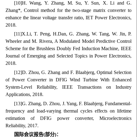
[10]H. Wang, Y. Zhang, M. Su, Y. Sun, X. Li and G.
Zhang*, Control method for the two-stage matrix converter to
enhance the linear voltage transfer ratio, IET Power Electronics,
2018.
[11]X.Li, T. Peng, H.Dan, G. Zhang, W. Tang, W. Jin, P.
Wheeler and M. Rivera, A Modulated Model Predictive Control
Scheme for the Brushless Doubly Fed Induction Machine, IEEE
Journal of Emerging and Selected Topics in Power Electronics,
2018.
[12]D. Zhou, G. Zhang and F. Blaabjerg, Optimal Selection
of Power Converter in DFIG Wind Turbine With Enhanced
System-Level Reliability, IEEE Transactions on Industry
Applications, 2018.
[13]G. Zhang, D. Zhou, J. Yang, F. Blaabjerg, Fundamental-
frequency and load-varying thermal cycles effects on lifetime
estimation of DFIG power converter, Microelectronics
Reliability, 2017.
国际会议报告(部分)：