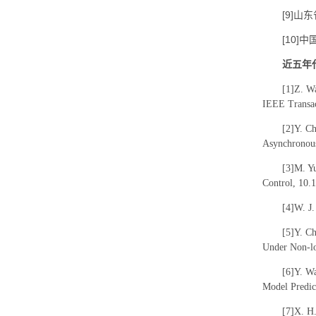
[9]山
[10]
近五年
[1]Z. W
IEEE Transac
[2]Y. C
Asynchronous
[3]M. Yu
Control, 10.
[4]W. J.
[5]Y. C
Under Non-lo
[6]Y. Wa
Model Predict
[7]X. H.