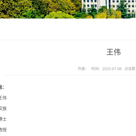
王伟
作者： 时间：2025-07-06 点击
息：
王伟
汉族
博士
教授