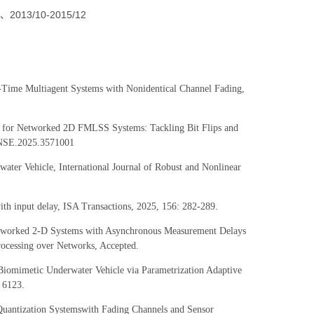
/10-2015/12
-Time Multiagent Systems with Nonidentical Channel Fading,
ng for Networked 2D FMLSS Systems: Tackling Bit Flips and
TNSE.2025.3571001
ter Vehicle, International Journal of Robust and Nonlinear
ith input delay, ISA Transactions, 2025, 156: 282-289.
Networked 2-D Systems with Asynchronous Measurement Delays
ocessing over Networks, Accepted.
Biomimetic Underwater Vehicle via Parametrization Adaptive
– 6123.
 Quantization Systemswith Fading Channels and Sensor