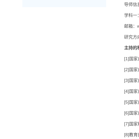
导师信
学科一
邮箱：w.
研究方
主持的
[1]国
[2]国
[3]国
[4]国
[5]国
[6]国
[7]国
[8]教