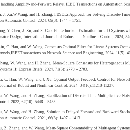
 Handling Amplify-and-Forward Relays, IEEE Transactions on Automation Scie
a, J. Xu,W.Wang, and H. Zhang, FBSDEs Approach for Solving Discrete-Time 
 on Automatic Control, 2024, 69(3): 1744 – 1751.
g, Y. Chen, J. Xu, and S. Gao, Finite-horizon Estimation for 2-D Systems with
mator Design, International Journal of Robust and Nonlinear Control, 2024, 3
Liu, C. Han, and W. Wang, Consensus Optimal Filter for Linear Systems Ove
nnels,IEEETransactions on Network Science and Engineering, 2024, 11(5): 4
Zhang, W. Wang, and H. Zhang, Mean-Square Consensus for Heterogeneous Mul
Systems II: Express Briefs, 2024, 71(5): 2779 – 2783.
Li, C. Han, W. Wang, and J. Xu, Optimal Output Feedback Control for Networ
l Journal of Robust and Nonlinear Control, 2024, 34(16):11218-11237.
u, W. Wang, and H. Zhang, Stabilization of Discrete-Time Multiplicative-Noi
ntrol, 2022, 67(10): 5448 – 5455.
u, W. Wang, and H. Zhang, Solution to Delayed Forward and Backward Stochas
 on Automatic Control, 2021, 66(3): 1407 – 1413.
Xu, Z. Zhang, and W. Wang, Mean-Square Consentability of Multiagent System