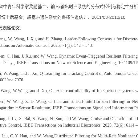
东省中青年科学家奖励基金，输入/输出时滞系统的分布式控制与稳定性分析、2013
中国博士后基金，超宽带通信系统的鲁棒信道估计、2011/03-2012/10
代表性论文：
ang, W. Wang, J. Xu, and H. Zhang, Leader-Following Consensus for Discrete
tions on Automatic Control, 2025, 71(1): 542 – 548.
hen, C. Han, J. Xu, and W. Wang, Dynamic Event-Triggered Resilient Filteri
 Delays, IEEE Transactions on Network Science and Engineering, 10.1109/
, W.Wang, and J. Xu, Q-Learning for Tracking Control of Autonomous Underwa
1002/rnc.7976
 Wang, W.Wang, and J. Xu, On exact controllability of Itô stochastic systems w
hen, W. Wang, Z. D. Wang, C. Han, and S. Du,Finite-Horizon Filtering for 
garithmic Sensor Resolution, IEEE Transactions on Signal and Information Pr
ng, J. Lv, X. Bai, S. Wang, N. Sun, and W. Wang, Cruise and Operation of a 
ive Control, IEEE Transactions on Industrial Electronics, 2025, 72(6): 6114 
 Liu, C. Y. Han, and W. Wang,Distributed Filtering for Multi-Rate Nonlinear