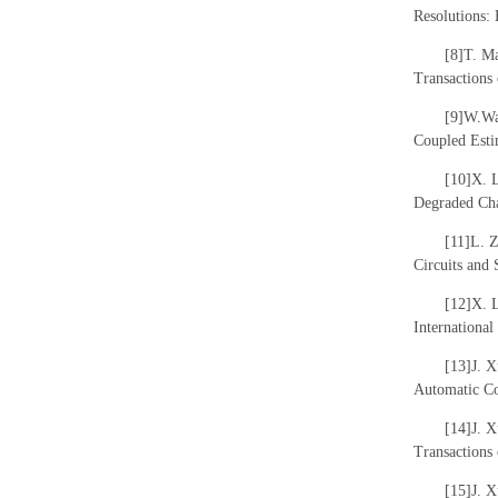
Resolutions:
[8]T. M
Transactions
[9]W.Wan
Coupled Esti
[10]X. 
Degraded Cha
[11]L. 
Circuits and 
[12]X. 
Internationa
[13]J. X
Automatic Co
[14]J. X
Transactions
[15]J. 