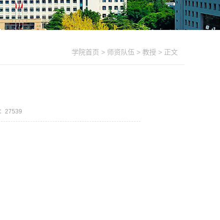
学院首页
>
师资队伍
>
教授
> 正文
数：
27539