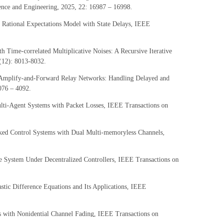
nce and Engineering, 2025, 22: 16987 – 16998.
Rational Expectations Model with State Delays, IEEE
 Time-correlated Multiplicative Noises: A Recursive Iterative
4(12): 8013-8032.
r Amplify-and-Forward Relay Networks: Handling Delayed and
076 – 4092.
ti-Agent Systems with Packet Losses, IEEE Transactions on
ked Control Systems with Dual Multi-memoryless Channels,
se System Under Decentralized Controllers, IEEE Transactions on
tic Difference Equations and Its Applications, IEEE
s with Nonidential Channel Fading, IEEE Transactions on