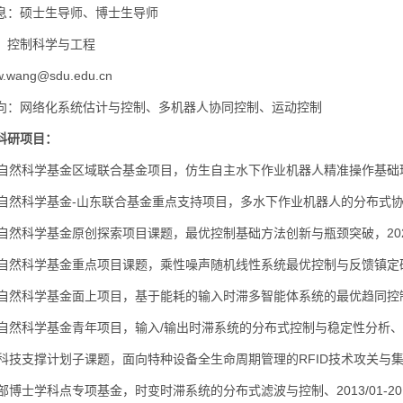
息：硕士生导师、博士生导师
：控制科学与工程
wang@sdu.edu.cn
向：网络化系统估计与控制、多机器人协同控制、运动控制
科研项目：
家自然科学基金区域联合基金项目，仿生自主水下作业机器人精准操作基础理论与关
家自然科学基金-山东联合基金重点支持项目，多水下作业机器人的分布式协同控制
家自然科学基金原创探索项目课题，最优控制基础方法创新与瓶颈突破，2024/01
家自然科学基金重点项目课题，乘性噪声随机线性系统最优控制与反馈镇定研究、20
家自然科学基金面上项目，基于能耗的输入时滞多智能体系统的最优趋同控制、201
家自然科学基金青年项目，输入/输出时滞系统的分布式控制与稳定性分析、2013/
家科技支撑计划子课题，面向特种设备全生命周期管理的RFID技术攻关与集成应用、
育部博士学科点专项基金，时变时滞系统的分布式滤波与控制、2013/01-201