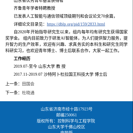
山东省优秀青年基金获得者
齐鲁青年学者特聘教授
已发表人工智能与通信领域顶级期刊和会议论文70余篇，
详细论文目录见：
https://dblp.org/pid/159/2833.html
自2020年开始指导研究生以来，组内每年均有研究生获得国家
奖学金。 组内目前致力于研发AI智能体，为人们提供智力服务，提
升智力的生产效率，欢迎有兴趣、求真务实的本科生和研究生同学
科研实习，也欢迎青年博士、博士后联系合作，大家一起工作。
工作经历
2019.07-至今 山东大学 教 授
2017.11-2019.07 沙特阿卜杜拉国王科技大学 博士后
上一条：
田国会
下一条：
杜晓通
山东省济南市经十路17923号
邮编250061
版权所有：控制科学与工程学院
山东大学千佛山校区
电脑版