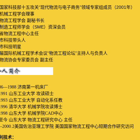
“
”
2001
国家科技部十五攻关
现代物流与电子商务
领域专家组成员（
年）
机械工程学会理事
物流工程学会
副秘书长
SME
制造工程师学会（
）资深会员
省物流工程中心主任
市科技带头人
市科技明星
“
”
届国际机械工程学术会议
物流工程论坛
主持人与负责人
物流协会专家委员会
副主任
86—1988
济南第一机床厂
1991
山东工业大学
攻读硕士
1993
山东工业大学
自动化系任教
1996
清华大学
机械学院攻读博士
1998
山东大学
机械学院
CAD
中心
至今
山东大学
物流工程研究中心
主任
—
2000.2
美国佐治亚理工学院
美国国家物流工程中心短期合作研究访问
利技术：