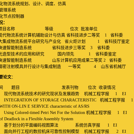
化物流系统规划、设计、调度、仿真
管理系统
化节点控制器
况：
项目名称
等级
位次
批准单位
现代物流系统计算机辅助设计与仿真
省科技进步二等奖
1
省科委
大集成物流系统平台研究与产业化
省火炬计划
1
省科技厅鉴定
快速智能制造系统
省科技进步三等奖
3
省科委
光造型技术的应用和研究
国内领先
1
省科委鉴定
快速智能制造系统
山东计算机应用成果二等奖
2
省科委
精密注射模具并行设计与集成制造
一等奖
4
山东省机械厅
要论文
：
间
题目
发表刊物
位次
收录情况
.4
现代物流系统技术的研究现状及发展趋势
机械工程学报
1 EI
3 INTEGRATION OF STORAGE CHARACTERISTIC
机械工程学报
1 
N-LIN E SERVICE characteristic of AS/RS
Using Colored-timed Petri Net For the Solution
机械工程学报
1 EI
dlock in a Flexible Assembly System
.5
基于划分的平面编码视图算法
系统仿真学报
1 EI
.7
面向并行工程的数控机床可靠性控制模型
机械工程学报
2 EI