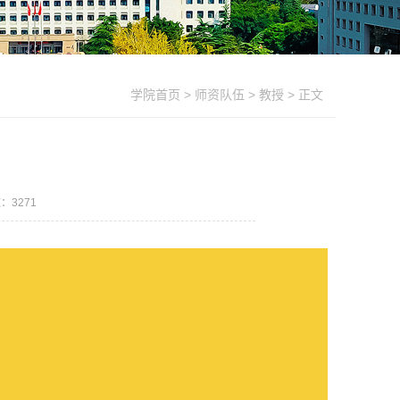
学院首页
>
师资队伍
>
教授
> 正文
数：
3271