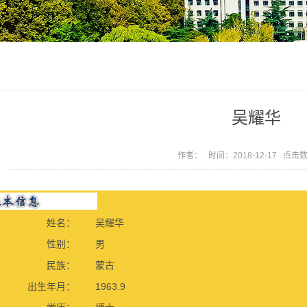
吴耀华
作者： 时间：2018-12-17 点击
姓名：
吴耀华
性别：
男
民族：
蒙古
出生年月：
1963.9