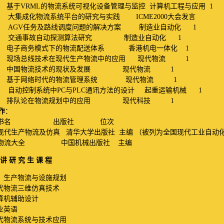
.4
基于
VRML
的物流系统可视化设备管理与监控
计算机工程与应用
1
11
大集成化物流系统平台的研究与实践
ICME2000
大会发言
11 AGV
任务及路线调度问题的解决方案
制造业自动化
1
12
交通事故自动探测算法研究
制造业自动化
1
.5
电子商务模式下的物流配送体系
香港机电一体化
1
.1
现场总线技术在现代生产物流中的应用
现代物流
1
.2
中国物流技术的现状及发展
现代物流
1
.2
基于网络时代的物流管理系统
现代物流
1
11
自动控制系统中
PC
与
PLC
通讯方法的设计
起重运输机械
1
.5
排队论在物流规划中的应用
现代科技
1
作
：
书名
出版社
位次
现代生产物流及仿真
清华大学出版社
主编
（被列为全国现代工业自动
物流大全
中国机械出版社
主编
讲
研
究
生
课
程
、
生产物流与设施规划
代物流三维仿真技术
算机辅助设计
业英语
代物流系统与技术应用