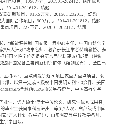
究群体项目，1
050
万元，
201901-202412
，结题优秀
元，
201401-201612
，结题
仪器研制项目，
815.5
万元，
201601-202012
，结题
重大国际合作项目，
300
万元，
201401-201812
，结题
金重点项目，
227
万元，
202001-202312
，结题
长，
“
新能源控制
”
国家级工程中心主任，中国自动化学
家
“
万人计划
”
教学名师、教育部长江学者特聘教授、泰
ow等。担任国务院学位委员会第八届学科评议组成员（控制
化控制
”
国家基金委创新研究群体
（结题优秀）
、全国高
，
主持863、重点研发等
近20
项国家重大
重点
项目，获
作7部，以第一完成人授权中国发明专利
100余
件、美国
ScholarGPS
全球前
0.5‰顶尖学者榜单、中国高被引学
毕业生、优秀硕士/博士学位论文、研究生优秀成果奖，
养的毕业生获国家科技进步二等奖7人次，省部级或
中国
国家
“
万
人计划
”
教学名师
、
山东省高等学校教学名师
、
生导学团队
。