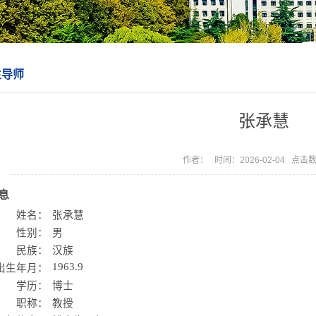
生导师
张承慧
作者： 时间：2026-02-04 点击
息
姓名：
张承慧
性别：
男
民族：
汉族
1963.9
出生年月：
学历：
博士
职称：
教授