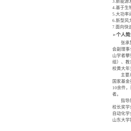
3.
新能源
4.
基于生
5.
大功率
6.
新型风
面向快
7.
个人
简
➢
张承
会副理事
山学者攀
组）、教
校黄大年
主要
国家基金
10余
件，
者。
指导
校长奖学
自动化学
山东大学