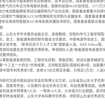
发电与高效节能系统优化控制理论、技术及应用，国家基金委创新研
物质气的分布式冷热电联供系统，国家科技部
863计划项目
，
1573
万
动力电池智能精密测试仪器研制与产业化应用，国家基金委重大科研
力压缩空气储能接入
CCHP型微网优化控制与关键技术
，国家基金委
速安全高效的智能化
SiC充电系统关键技术研究
，国家基金委联合基
介
慧，山东大学学术委员会副主任、讲席教授、控制科学与工程学院院
长、会士
、
新能源系统控制专委会主任委员，中国电源学会会士，国
登计划专家、
“
新世纪百千万人才工程
”
国家级人选、IEEE Fell
育部科技委信息学部委员等职务。带领团队入选
“
新能源发电系统优
式教师团队。
从事新能源系统控制、工程优化控制、智能控制、测试仪器领域研究
委
“
十三五
”“
十四五
”
优秀成果；
主持制定国际/国家标准9项，出版著
获中国专利优秀奖5项，发表SCI论文
两百余
篇，引用
近2
万次
；入选
的研究生获中国自动化学会优秀博士论文奖，山东省及山东大学优秀
金、国家奖学金，以及期刊/会议优秀论文奖、科技竞赛等奖励。培
会
科技进步特等奖3人次、一等奖14人次，
大多成为
行业翘楚。
获评
教学终身成就奖
、
山东大学本科教学优秀奖
，领衔获
山东省优秀研究