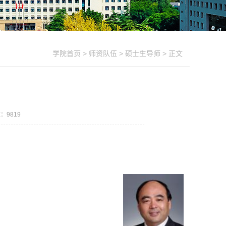
学院首页
>
师资队伍
>
硕士生导师
> 正文
数：
9819