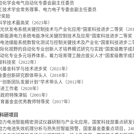
动化学会电气自动化专委会副主任委员
工技术学会常务理事
、
电力电子专委会副主任委员
誉奖励
科学技术最高奖（2023年）
光伏发电系统关键控制技术与产业化应用
”
国家科技进步二等奖（201
新能源电力系统电能净化关键控制技术及应用
”
国家科技进步二等奖（
电池储能系统数智化测试与控制关键技术及产业化
”
国家科技进步二
际化视野的自动化专业创新人才培养模式研究与实践
”
国家级教学成果
动化专业多元培养体系，着力培育理工融合拔尖人才
”
国家级教学成果
程科技奖
（2022年）
利基金科学与技术进步奖（2021年）
金委创新研究群体带头人（2018年）
部
“
创新团队发展计划
”
学术带头人（2012年）
进工作者（2020年）
政府特殊津贴（2001年）
育基金会优秀教师特等奖（2017年）
科研项目
动力电池智能精密测试仪器研制与产业化应用，国家科技部重点研发
动力电池失效机理分析与热失控智能预警，国家基金委重点项目，
24