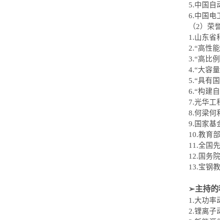
5.
中国自
6.
中国电
（2）荣
1.
山东省
2.
“
高性能
3.
“
高比例
4.
“
大容量
5.
“
具有国
6.
“
构建自
7.
光华工
8.
何梁何
9.
国家基
10.
教育
11.
全国先
12.
国务院
13.
宝钢教
主持的
➢
1.
大功率
2.
锂离子