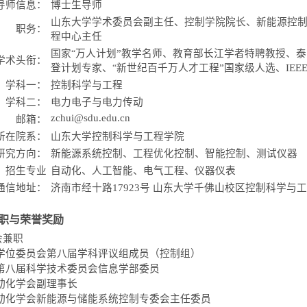
导师信息：
博士生导师
山东大学学术委员会副主任、控制学院院长、新能源控
职务：
程中心主任
国家
万人计划
”
教学名师、教育部长江学者特聘教授、泰
“
学术头衔：
登计划专家、
新世纪百千万人才工程
”
国家级人选
、IEEE
“
学科一：
控制科学与工程
学科二：
电力电子与电力传动
zchui@sdu.edu.cn
邮箱：
所在院系：
山东大学控制科学与工程学院
研究方向：
新能源系统控制、工程优化控制、智能控制、测试仪器
招生专业
自动化、人工智能、
电气工程
、仪器仪表
通信地址：
济南市经十路17923号 山东大学千佛山校区控制科学与
职与荣誉奖励
会兼职
学位委员会第八届学科评议组成员
（控制组）
第八届科学技术委员会信息学部委员
动化学会副理事长
动化学会新能源与储能系统控制专委会主任委员