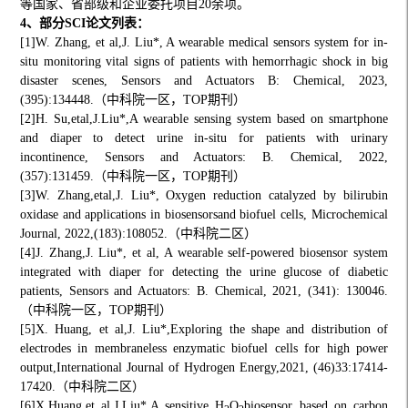
等国家、省部级和企业委托项目20余项。
4、部分SCI论文列表：
[1]W. Zhang, et al,J. Liu*, A wearable medical sensors system for in-
situ monitoring vital signs of patients with hemorrhagic shock in big
disaster scenes, Sensors and Actuators B: Chemical, 2023,
(395):134448.（中科院一区，TOP期刊）
[2]H. Su,etal,J.Liu*,A wearable sensing system based on smartphone
and diaper to detect urine in-situ for patients with urinary
incontinence, Sensors and Actuators: B. Chemical, 2022,
(357):131459.（中科院一区，TOP期刊）
[3]W. Zhang,etal,J. Liu*, Oxygen reduction catalyzed by bilirubin
oxidase and applications in biosensorsand biofuel cells, Microchemical
Journal, 2022,(183):108052.（中科院二区）
[4]J. Zhang,J. Liu*, et al, A wearable self-powered biosensor system
integrated with diaper for detecting the urine glucose of diabetic
patients, Sensors and Actuators: B. Chemical, 2021, (341): 130046.
（中科院一区，TOP期刊）
[5]X. Huang, et al,J. Liu*,Exploring the shape and distribution of
electrodes in membraneless enzymatic biofuel cells for high power
output,
International Journal of Hydrogen Energy,2021, (46)33:17414-
17420.（中科院二区）
[6]X.Huang,et al,J.Liu*,A sensitive H
O
biosensor based on carbon