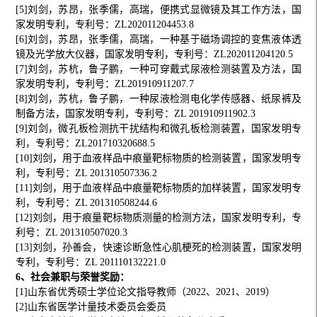
[5]刘剑，苏昂，张季儒，高瑞，便携式显微镜及其工作方法，国
家发明专利，专利号：ZL202011204453.8
[6]刘剑，苏昂，张季儒，高瑞，一种基于磁场调控的变焦液体透
镜及光学放大仪器，国家发明专利，专利号：ZL202011204120.5
[7]刘剑，苏杭，鲁子鹏，一种可穿戴式尿液检测装置及方法，国
家发明专利，专利号：ZL201910911207.7
[8]刘剑，苏杭，鲁子鹏，一种尿液检测电化学传感器、纸尿裤及
制备方法，国家发明专利，专利号：ZL 201910911902.3
[9]刘剑，微孔板检测抗干扰结构和微孔板检测装置，国家发明专
利，专利号：ZL201710320688.5
[10]刘剑，用于血液样品中痕量靶标物质的检测装置，国家发明专
利，专利号：ZL 201310507336.2
[11]刘剑，用于血液样品中痕量靶标物质的加样装置，国家发明专
利，专利号：ZL 201310508244.6
[12]刘剑，用于痕量靶标物质测量的检测方法，国家发明专利，专
利号：ZL 201310507020.3
[13]刘剑，孙善会，快速诊断急性心肌梗死的检测装置，国家发明
专利，专利号：ZL 201110132221.0
6、社会兼职与荣誉奖励：
[1]山东省优秀硕士学位论文指导教师（2022、2021、2019）
[2]山东省医学计量技术委员会委员