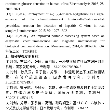
continuous glucose detection in human saliva,Electroanalysis,2016, 28,
2016-2021.
[13]J.Liu,et al,Employment of 4-(1,2,4-triazol-1-yl)phenol as a signal
enhancer of the chemiluminescent luminol-H
O
-horseradish
2
2
peroxidase reaction for detection of hepatitis C virus in real
samples,Luminescence, 2015,30: 1297-1302.
[14]J.Liu,et al，An improved portable biosensing system based on
enzymatic chemiluminescence and magnetic immunoassay for
biological compound detection. Measurement, 2014,47:200-206.（中
科院二区，TOP期刊）
5、部分授权发明专利：
[1]刘剑，李建桥，张颖，黄祖博，一种非接触连续动态眼压监测
系统，国家发明专利，专利号：ZL202210705764.5
[2]刘剑，孙凤云，鲁子鹏，苏昂，一种运动状态下血压监测装
置、存储介质及设备，国家发明专利，专利号：
ZL202111487919.4
[3]刘剑，鲁子鹏，孙凤云，苏昂，基于单路脉搏波的血压监测装
置、存储介质及电子设备，国家发明专利，专利号：
ZL202111485941.5
[4]刘剑，苏昂，张季儒，高瑞，磁場調整に基づくズーム液体レ
ンズ及び光学倍率計，日本发明专利，专利号：7361321