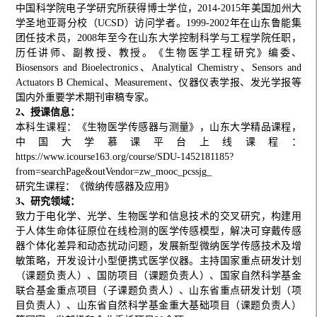
中国科学院电子学研究所获得博士学位，2014-2015年美国加州大
学圣地亚哥分校（UCSD）访问学者。1999-2002年在山东鲁能集
团任技术员，2008年至今在山东大学控制科学与工程学院任职，
历任讲师、副教授、教授。《生物医学工程研究》编委、
Biosensors and Bioelectronics、Analytical Chemistry、Sensors and
Actuators B Chemical、Measurement、仪器仪表学报、发光学报等
国内外重要学术期刊审稿专家。
2、授课信息：
本科生课程：《生物医学传感器与测量》，山东大学精品课程，
中国大学慕课平台上线课程：
https://www.icourse163.org/course/SDU-1452181185?
from=searchPage&outVendor=zw_mooc_pcssjg_
研究生课程：《微纳传感器及应用》
3、研究领域：
致力于电化学、光学、生物医学和信息技术的交叉研究，构建用
于人体生命体征原位在线检测的医学传感模型，解决可穿戴传感
器个体化差异和动态扰动问题，发展新型微纳医学传感技术及增
敏策略，开发设计小型便携式医学仪器。主持国家重点研发计划
（课题负责人）、国防项目（课题负责人）、国家自然科学基金
联合基金重点项目（子课题负责人）、山东省重点研发计划（项
目负责人）、山东省自然科学基金重大基础项目（课题负责人）