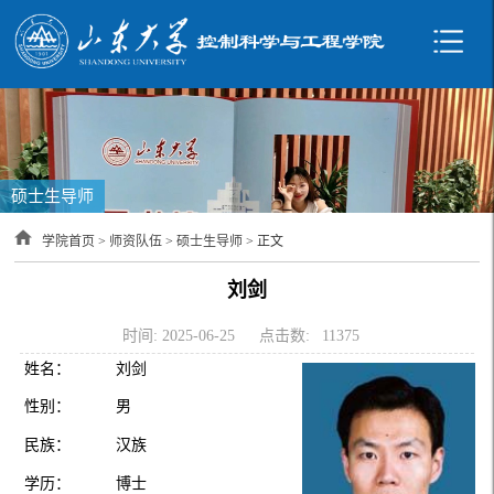
硕士生导师
学院首页
>
师资队伍
>
硕士生导师
> 正文
刘剑
时间: 2025-06-25
点击数:
11375
姓名：
刘剑
性别：
男
民族：
汉族
学历：
博士