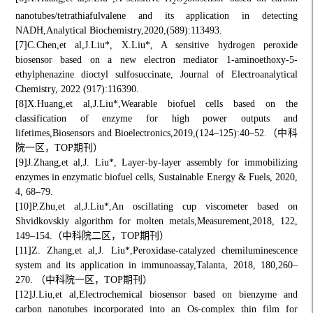
2
2
nanotubes/tetrathiafulvalene and its application in detecting
NADH,Analytical Biochemistry,2020,(589):113493.
[7]C.Chen,et al,J.Liu*, X.Liu*, A sensitive hydrogen peroxide
biosensor based on a new electron mediator 1-aminoethoxy-5-
ethylphenazine dioctyl sulfosuccinate, Journal of Electroanalytical
Chemistry, 2022 (917):116390.
[8]X.Huang,et al,J.Liu*,Wearable biofuel cells based on the
classification of enzyme for high power outputs and
lifetimes,Biosensors and Bioelectronics,2019,(124–125):40–52.（中科
院一区，TOP期刊）
[9]J.Zhang,et al,J. Liu*, Layer-by-layer assembly for immobilizing
enzymes in enzymatic biofuel cells, Sustainable Energy & Fuels, 2020,
4, 68–79.
[10]P.Zhu,et al,J.Liu*,An oscillating cup viscometer based on
Shvidkovskiy algorithm for molten metals,Measurement,2018, 122,
149–154.（中科院二区，TOP期刊）
[11]Z. Zhang,et al,J. Liu*,Peroxidase-catalyzed chemiluminescence
system and its application in immunoassay,
Talanta, 2018, 180,260–
270. （中科院一区，TOP期刊）
[12]J.Liu,et al,Electrochemical biosensor based on bienzyme and
carbon nanotubes incorporated into an Os-complex thin film for