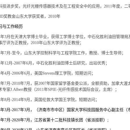
科技进步奖，光纤光栅传感器技术及在工程安全中的应用，
2011
年度，二
MD
奖教金山东大学获奖者，
2010
年
习与工作经历
3
年
3
月在天津大学博士毕业，获得工学博士学位，中石化胜利油田管理局
事厅评为正教授，
2010
年山东大学评为正教授；
3
年
7
月
-
至今，山东大学控制科学与工程学院工作，教授、博士生导师；
4
年
12
月
-2007
年
6
月，中石化胜利油田博士后研究，出站优秀；
6
年
4
月
-2006
年
6
月，美国
Stevens
理工学院，短期访问；
9
年
7
月
-2010
年
7
月，获
2007
年国家留学基金委公派，全额资助，加拿大渥
术专家
J.Albert
教授（
2011
年
SPIE-
光纤传感技术国际会议，主席）；
4
年
8
月
-2014
年
9
月，英国伦敦大学国王学院，短期访问；
6
年
3
月
-2017
年
3
月，（济南市市中区）国家大学科技园服务中心副主任（
9
年
7
月
-2020
年
7
月，江苏省第十二批科技镇长团（省派挂职）
;