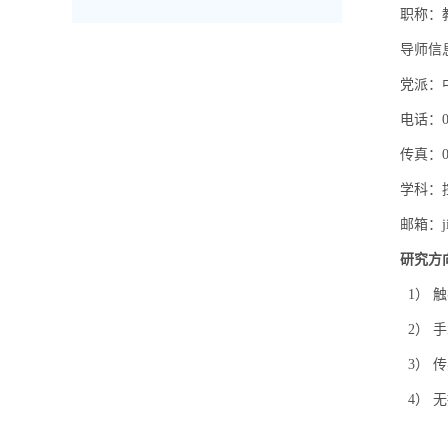
职称：
导师信
党派：
电话：
传真：
学科：
邮箱：jia
研究方
1） 
2） 
3） 
4） 