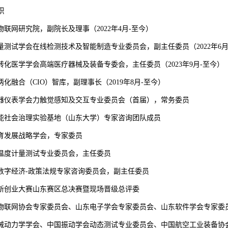
职
物联网研究院，副院长及理事（
2022
年
4
月
-
至今）
量测试学会在线检测技术及智能制造专业委员会，副主任委员（
2022
年
6
转化医学学会高端医疗器械及装备专委会，主任委员（
2023
年
9
月
-
至今）
两化融合（
CIO
）智库，副理事长（
2019
年
8
月
-
至今）
器仪表学会力触觉感知及交互专业委员会（首届），常务委员
能社会治理实验基地（山东大学）专家咨询团队成员
育发展战略学会，专家委员
温度计量测试专业委员会，主任委员
数字经济
-
政策法规专家咨询委员会，副主任委员
新创业大赛山东赛区总决赛暨现场晋级总评委
物联网协会专家委员会、山东电子学会专家委员会、山东软件学会专家委
械动力学学会、中国振动学会动态测试专业委员会、中国航空工业装备协