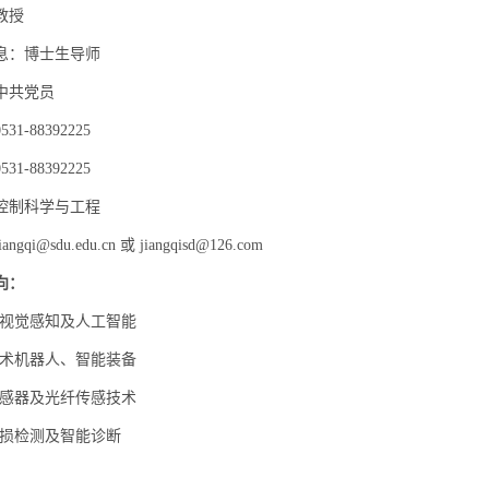
教授
息：博士生导师
中共党员
0531-88392225
0531-88392225
控制科学与工程
ngqi@sdu.edu.cn 或 jiangqisd@126.com
向：
触视觉感知及人工智能
手术机器人、智能装备
传感器及光纤传感技术
无损检测及智能诊断