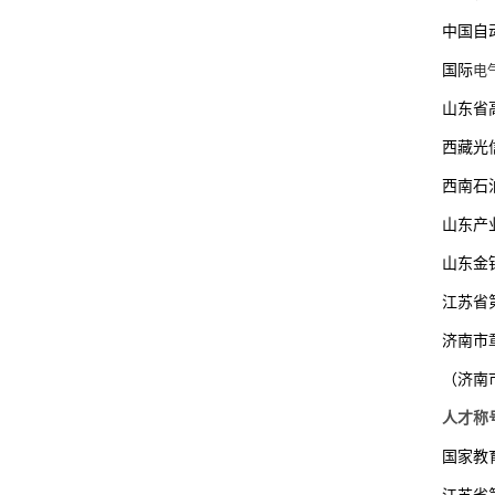
中国自
国际
电
山东省
西藏光
西南石
山东产
山东金
江苏省
济南市
（济南
人才称
国家教