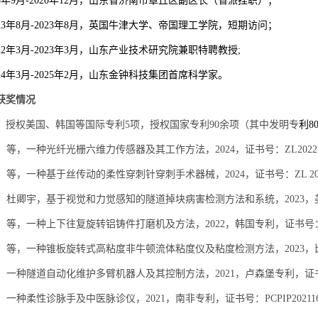
8
年
9
月
-2020
年
12
月，山东省济南市章丘区副区长（省派挂职）；
23
年
8
月
-2023
年
8
月，英国牛津大学、帝国理工学院，短期访问；
22
年
3
月
-2023
年
3
月，山东产业技术研究院兼职特聘教授
;
24
年
3
月
-2025
年
2
月，山东金钟科技集团首席科学家。
获奖情况
，授权美国、韩国等国际专利
5
项，授权国家专利
90
余项（其中发明专
利
8
，等，一种光纤光栅六维力传感器及其工作方法，2024，证书号：ZL20221099
，等，一种基于丝传动的柔性穿刺针穿刺手术器械，2024，证书号：ZL 202210
，杜卿宇，基于视觉和力觉感知的隧道掉块病害检测方法和系统，2023，美国专利，
，等，一种上下往复旋转铝铸件打磨机及方法，2022，韩国专利，证书号：10-20
，等，一种锥板旋转式高粘度非牛顿流体粘度仪及粘度检测方法，2023，比利时
，一种隧道自动化维护多臂机器人及其控制方法，2021，卢森堡专利，证书号
，一种柔性诊脉手及中医脉诊仪，2021，南非专利，证书号：PCPIP20211