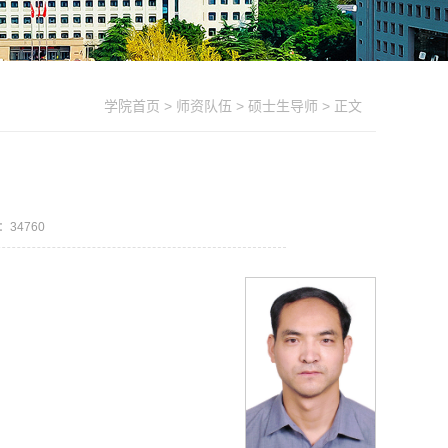
学院首页
>
师资队伍
>
硕士生导师
> 正文
数：
34760