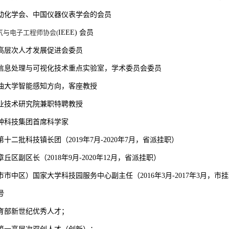
动化学会、中国仪器仪表学会的会员
气与电子工程师协会
(
IEEE)
会员
高层次人才发展促进会委员
信息处理与可视化技术重点实验室，学术委员会委员
油大学智能感知方向，客座教授
业技术研究院兼职特聘教授
钟科技集团首席科学家
第十二批科技镇长团（
2019
年
7
月
-2020
年
7
月，省派挂职）
章丘区副区长（
2018
年
9
月
-2020
年
12
月，省派挂职）
市市中区）国家大学科技园服务中心副主任（
2016
年
3
月
-2017
年
3
月，市挂
号
育部新世纪优秀人才；