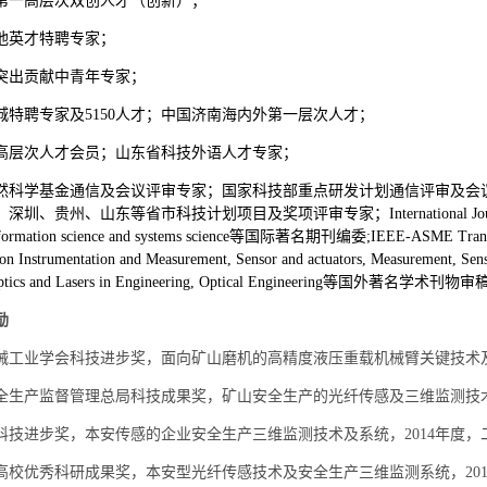
第一高层次双创人才（创新）；
池英才特聘专家；
突出贡献中青年专家；
城特聘专家及5150人才；中国济南海内外第一层次人才；
高层次人才会员；山东省科技外语人才专家；
然科学基金通信及会议评审专家；国家科技部重点研发计划通信评审及会
贵州、山东等省市科技计划项目及奖项评审专家；International Journal of Sensors a
information science and systems science等国际著名期刊编委;IEEE-ASME Transacti
 on Instrumentation and Measurement, Sensor and actuators, Measurement, Sens
 Optics and Lasers in Engineering, Optical Engineering等国外著名学术刊
励
械工业学会科技进步奖，面向矿山磨机的高精度液压重载机械臂关键技术
全生产监督管理总局科技成果奖，矿山安全生产的光纤传感及三维监测技
科技进步奖，本安传感的企业安全生产三维监测技术及系统，
2014
年度，
高校优秀科研成果奖，本安型光纤传感技术及安全生产三维监测系统，
20