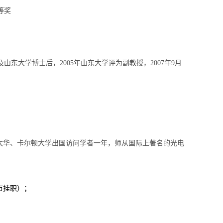
等奖
及山东大学博士后，
2005
年山东大学评为副教授，
2007
年
9
月
太华、卡尔顿大学出国访问学者一年，师从国际上著名的光电
市挂职）；