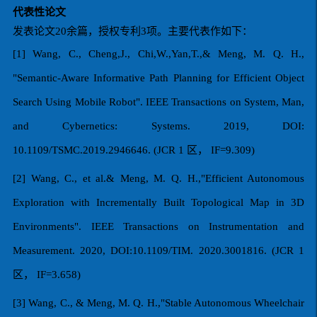
代表性论文
发表论文
20
余篇，授权专利
3
项。主要代表作如下：
[1] Wang, C., Cheng,J., Chi,W.,Yan,T.,& Meng, M. Q. H.,
"Semantic-Aware Informative Path Planning for Efficient Object
Search Using Mobile Robot". IEEE Transactions on System, Man,
and Cybernetics: Systems. 2019, DOI:
10.1109/TSMC.2019.2946646. (JCR 1
区，
IF=9.309)
[2] Wang, C., et al.& Meng, M. Q. H.,"Efficient Autonomous
Exploration with Incrementally Built Topological Map in 3D
Environments". IEEE Transactions on Instrumentation and
Measurement. 2020, DOI:10.1109/TIM. 2020.3001816. (JCR 1
区，
IF=3.658)
[3] Wang, C., & Meng, M. Q. H.,"Stable Autonomous Wheelchair