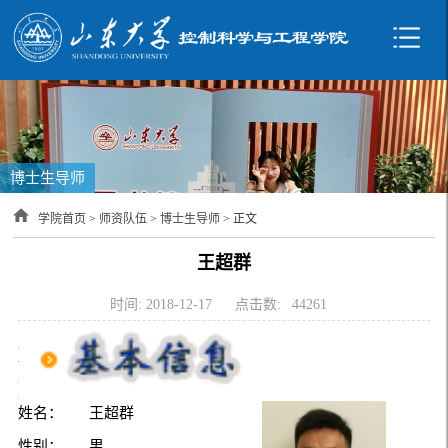
博士生导师
学院首页
>
师资队伍
>
博士生导师
> 正文
王超群
时间: 2018-12-17
点击数:
44261
上
一
条：
刘
姓名：
王超群
治
平
性别：
男