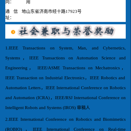
向：
用
通信地
山东省济南市经十路17923号
址：
1.IEEE Transactions on System, Man, and Cybernetics,
Systems
，
IEEE Transactions on Automation Science and
Engineering
，
IEEE/ASME Transactions on Mechatronics
，
IEEE Transaction on Industrial Electronics
，
IEEE Robotics and
Automation Letters
，
IEEE International Conference on Robotics
and Automation (ICRA)
，
IEEE/RSJ International Conference on
Intelligent Robots and Systems (IROS)
审稿人
2.IEEE International Conference on Robotics and Biomimetics
(ROBIO)
，
IEEE International Conference on Real-time