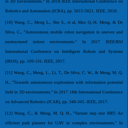
in 3D Environments." In 2018 IEEE International Conference on
Robotics and Automation (ICRA), pp. 5015-5021. IEEE, 2018.
[10] Wang, C., Meng L., She S., et al, Max Q.-H. Meng, & De
Silva, C., "Autonomous mobile robot navigation in uneven and
unstructured indoor environments." In 2017 IEEE/RSJ
International Conference on Intelligent Robots and Systems
(IROS), pp. 109-116. IEEE, 2017.
[11] Wang, C., Meng, L., Li, T., De Silva, C. W., & Meng, M. Q.
H., "Towards autonomous exploration with information potential
field in 3D environments." In 2017 18th International Conference
on Advanced Robotics (ICAR), pp. 340-345. IEEE, 2017.
[12] Wang, C., & Meng, M. Q. H., "Variant step size RRT: An
efficient path planner for UAV in complex environments." In