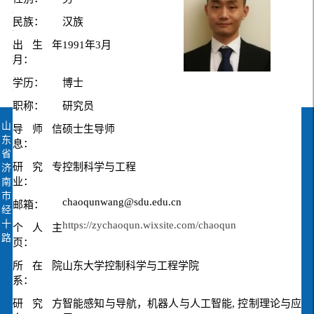
下
民族：
汉族
一
出生年
1991年3月
条：
杨
月：
立
学历：
博士
才
职称：
研究员
山
导师信
硕士生导师
东
息：
省
研究专
控制科学与工程
济
业：
南
市
chaoqunwang@sdu.edu.cn
邮箱：
经
十
https://zychaoqun.wixsite.com/chaoqun
个人主
路
页：
所在院
山东大学控制科学与工程学院
系：
研究方
智能感知与导航，机器人与人工智能, 控制理论与应