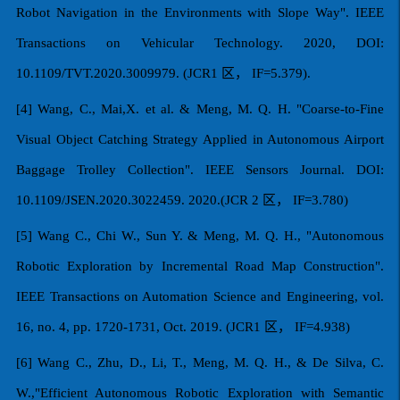
Robot Navigation in the Environments with Slope Way". IEEE
Transactions on Vehicular Technology. 2020, DOI:
10.1109/TVT.2020.3009979. (JCR1
区，
IF=5.379).
[4] Wang, C., Mai,X. et al. & Meng, M. Q. H. "Coarse-to-Fine
Visual Object Catching Strategy Applied in Autonomous Airport
Baggage Trolley Collection". IEEE Sensors Journal. DOI:
10.1109/JSEN.2020.3022459. 2020.(JCR 2
区，
IF=3.780)
[5] Wang C., Chi W., Sun Y. & Meng, M. Q. H., "Autonomous
Robotic Exploration by Incremental Road Map Construction".
IEEE Transactions on Automation Science and Engineering, vol.
16, no. 4, pp. 1720-1731, Oct. 2019. (JCR1
区，
IF=4.938)
[6] Wang C., Zhu, D., Li, T., Meng, M. Q. H., & De Silva, C.
W.,"Efficient Autonomous Robotic Exploration with Semantic