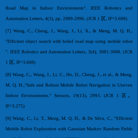
Road Map in Indoor Environments". IEEE Robotics and
Automation Letters, 4(3), pp. 2989-2996. (JCR 1
区
, IF=3.608)
[7] Wang, C., Cheng, J., Wang, J., Li, X., & Meng, M. Q. H.,
"Efficient object search with belief road map using mobile robot
". IEEE Robotics and Automation Letters, 3(4), 3081-3088. (JCR
1
区
, IF=3.608)
[8] Wang, C., Wang, J., Li, C., Ho, D., Cheng, J., et al., & Meng,
M. Q. H.,"Safe and Robust Mobile Robot Navigation in Uneven
Indoor Environments." Sensors, 19(13), 2993. (JCR 1
区，
IF=3.275)
[9] Wang, C., Li, T., Meng, M. Q. H., & De Silva, C., "Efficient
Mobile Robot Exploration with Gaussian Markov Random Fields