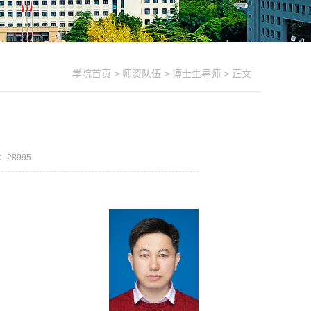
学院首页
>
师资队伍
>
博士生导师
> 正文
数：
28995