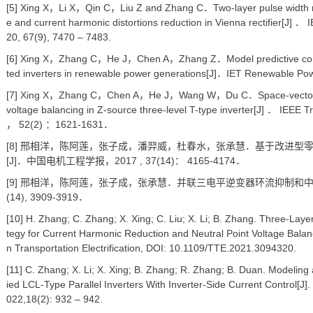
[5] Xing X，Li X，Qin C，Liu Z and Zhang C．Two-layer pulse width m
e and current harmonic distortions reduction in Vienna rectifier[J] ． 
20, 67(9), 7470 – 7483.
[6] Xing X，Zhang C，He J，Chen A，Zhang Z．Model predictive control 
ted inverters in renewable power generations[J]．IET Renewabl
[7] Xing X，Zhang C，Chen A，He J，Wang W，Du C．Space-vector-mo
voltage balancing in Z-source three-level T-type inverter[J] ． IEEE 
， 52(2) ：1621-1631．
[8] 邢相洋，陈阿莲，张子成，潘羿威，杜春水，张承慧．基于改进型
[J]．中国电机工程学报，2017 , 37(14)： 4165-4174．
[9] 邢相洋，陈阿莲，张子成，张承慧．并联三电平逆变器环流抑制和中点平
(14), 3909-3919．
[10] H. Zhang; C. Zhang; X. Xing; C. Liu; X. Li; B. Zhang. Three-Laye
tegy for Current Harmonic Reduction and Neutral Point Voltage Balanc
n Transportation Electrification, DOI: 10.1109/TTE.2021.3094320.
[11] C. Zhang; X. Li; X. Xing; B. Zhang; R. Zhang; B. Duan. Modeling
ied LCL-Type Parallel Inverters With Inverter-Side Current Control[J].
022,18(2): 932 – 942.