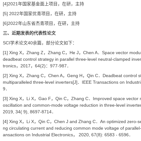
[4]2021年国家基金面上项目，在研，主持
[5] 2022年国家优青项目，在研，主持
[6]2022年山东省杰青项目，在研，主持
三、近期发表的代表性论文
SCI学术论文40余篇，部分论文如下：
[1] Xing X，Zhang Z，Zhang C，He J，Chen A．Space vector modulation
deadbeat control strategy in parallel three-level neutral-clamped inve
tronics，2017，64(2)：977-987．
[2] Xing X，Zhang C，Chen A，Geng H，Qin C．Deadbeat control strateg
multiparalleled three-level inverters[J]．IEEE Transactions on Indu
9．
[3] Xing X，Li X，Gao F，Qin C，Zhang C．Improved space vector modu
oscillation and common-mode voltage reduction in three-level invert
2019, 34( 9), 8697-8714．
[4] Xing X，Li X，Qin C，Chen J and Zhang C．An optimized zero-seque
ng circulating current and reducing common mode voltage of parallel
ansactions on Industrial Electronics， 2020, 67(8): 6583 - 6596．