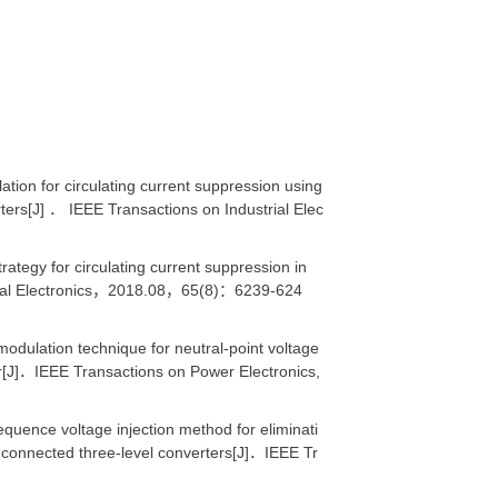
 for circulating current suppression using
rters[J] ． IEEE Transactions on Industrial Elec
y for circulating current suppression in
strial Electronics，2018.08，65(8)：6239-624
lation technique for neutral-point voltage
er[J]．IEEE Transactions on Power Electronics,
nce voltage injection method for eliminati
-connected three-level converters[J]．IEEE Tr