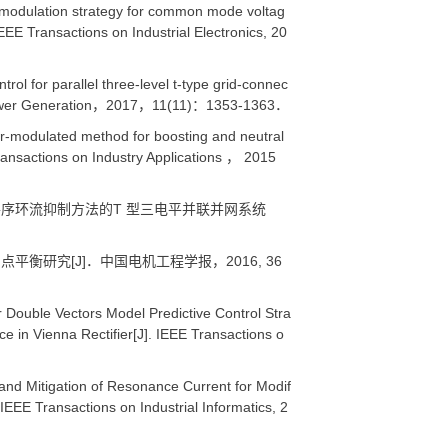
odulation strategy for common mode voltag
IEEE Transactions on Industrial Electronics, 20
for parallel three-level t-type grid-connec
e Power Generation，2017，11(11)：1353-1363．
dulated method for boosting and neutral
Transactions on Industry Applications ， 2015
零序环流抑制方法的T 型三电平并联并网系统
衡研究[J]．中国电机工程学报，2016, 36
r Double Vectors Model Predictive Control Stra
e in Vienna Rectifier[J]. IEEE Transactions o
 and Mitigation of Resonance Current for Modif
 IEEE Transactions on Industrial Informatics, 2