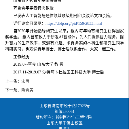
山东省优秀青年基金获得者
齐鲁青年学者特聘教授
已发表人工智能与通信领域顶级期刊和会议论文70余篇，
详细论文目录见：
https://dblp.org/pid/159/2833.html
自2020年开始指导研究生以来，组内每年均有研究生获得国家
奖学金。 组内目前致力于研发AI智能体，为人们提供智力服务，提
升智力的生产效率，欢迎有兴趣、求真务实的本科生和研究生同学
科研实习，也欢迎青年博士、博士后联系合作，大家一起工作。
工作经历
2019.07-至今 山东大学 教 授
2017.11-2019.07 沙特阿卜杜拉国王科技大学 博士后
上一条：
宋勇
下一条：
隋青美
山东省济南市经十路17923号
邮编250061
版权所有：控制科学与工程学院
山东大学千佛山校区
电脑版