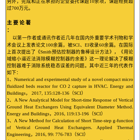
另外，完成和正在承担的企业委托课题
10
余项，课题经费超
过
700
万元。
主 要 论 著
：
以第一作者或通讯作者近几年在国内外重要学术刊物和学
术会议上发表论文
100
余篇，被
SCI
、
EI
收录
60
余篇。在国际
上首次提出了《
Smith
预估控制器的鲁棒设计方法》，《用论
域缩小逼近法消除模糊控制器的余差》这一理论解决了模糊
控制器难于消除系统稳态误差的问题。其中近三年的代表作
如下：
1
、
Numerical and experimental study of a novel compact micro
fluidized beds reactor for CO 2 capture in HVAC. Energy and
Buildings
，
2017, 135:128-136
（
SCI
）
2
、
A New Analytical Model for Short-time Response of Vertical
Ground Heat Exchangers Using Equivalent Diameter Method.
Energy and Buildings
，
2016, 119:13-196
（
SCI
）
3
、
A New Method for Calculation of Short Time-step g-function
of Vertical Ground Heat Exchangers. Applied Thermal
Engineering
，
2016, 99: 776-783
（
SCI
）