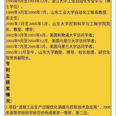
1990
年
9
月至
1993
年
12
月，浙江大学工业自动化专业学习（博
士学位）。
1999
年
9
月至
2000
年
7
月，山东工业大学自动化工程系教授、
系主任；
2000
年
7
月至
2006
年
5
月，山东大学控制科学与工程学院院
长、教授、博导；
2002
年
3
月至
2002
年
6
月，英国利物浦大学访问学者；
2004
年
9
月至
2004
年
12
月，美国马里兰大学访问学者；
2005
年
7
月至
2006
年
2
月，美国马里兰大学访问学者；
2005
年
11
月至今，山东大学教授、博导、校长助理、研究生
院常务副院长。
专
利
及
获
奖
情
况：
1.
项目“流程工业生产过程优化调度与控制技术及应用”，
2008
年高等学校科学研究优秀成果奖一等奖，第二位。