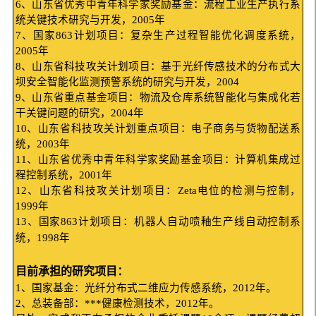
6
、山东省优秀中青年科学家奖励基金：流程工业生产执行系
统关键技术研究与开发，
2005
年
7
、国家
863
计划项目：复杂生产过程智能优化调度系统，
2005
年
8
、山东省科技攻关计划项目：基于光纤传感技术的分布式大
坝安全智能化监测预警系统的研究与开发，
2004
9
、山东省重点基金项目：物流及仓库系统智能化与集成化若
干关键问题的研究，
2004
年
10
、山东省科技攻关计划重点项目：电子商务与货物配送系
统，
2003
年
11
、山东省优秀中青年科学家奖励基金项目：计算机集成过
程控制系统，
2001
年
12
、山东省科技攻关计划项目：
Zeta
电位的检测与控制，
1999
年
13
、国家
863
计划项目：机器人自动喷釉生产线自动控制系
统，
1998
年
目前承担的研究项目：
1
、国家基金：光纤分布式二维应力传感系统，
2012
年。
2
、总装备部：
***
健康检测技术，
2012
年。