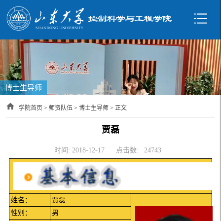
博士生导师
学院首页
>
师资队伍
>
博士生导师
> 正文
贾磊
时间: 2018-12-17
点击数:
24743
姓名：
贾磊
性别：
男