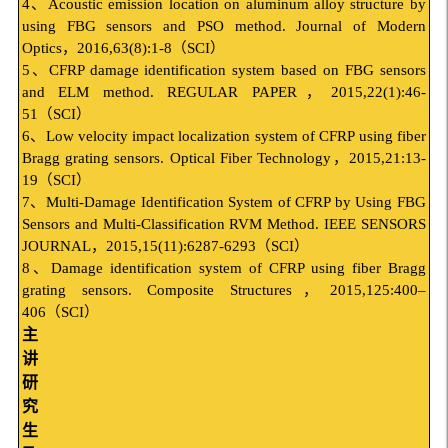
4
、
Acoustic emission location on aluminum alloy structure by
using FBG sensors and PSO method. Journal of Modern
Optics
，
2016,63(8):1-8
（
SCI
）
5
、
CFRP damage identification system based on FBG sensors
and ELM method. REGULAR PAPER
，
2015,22(1):46-
51
（
SCI
）
6
、
Low velocity impact localization system of CFRP using fiber
Bragg grating sensors. Optical Fiber Technology
，
2015,21:13-
19
（
SCI
）
7
、
Multi-Damage Identification System of CFRP by Using FBG
Sensors and Multi-Classification RVM Method. IEEE SENSORS
JOURNAL
，
2015,15(11):6287-6293
（
SCI
）
8
、
Damage identification system of CFRP using fiber Bragg
grating sensors. Composite Structures
，
2015,125:400
–
406
（
SCI
）
主
讲
研
究
生