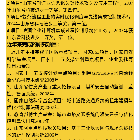
2.
项目“山东省制造业信息化关键技术攻关及应用工程”，
2007
年山东省科技进步一等奖，第四位。
3.
项目“复杂流程工业的实时优化调度与先进集成控制技术”，
年
山东省科技进步二等奖
，第一位。
2004
4.
项目“啤酒企业计算机集成过程控制系统
(CIPS)
”，
2003
年获
山东省科技进步二等奖，第一位。
近年来完成的研究项目：
近几年主持完成了国防重点项目、国家
863
项目、国家自然
科学基金项目、国家十一五支撑计划重点项目、企业委托等
项目
20
余项
1
、国家十一五支撑计划重点项目：利用
GPS\GIS
技术自动诊
断空心村技术研究
2008
年
2
、山东省信息产业厅重大招标项目：煤矿安全自动监测、监
控、管理系统，
2008
年
3
、国家自然科学基金项目：城市道路交通系统的粗集建模与
优化控制算法研究
2007
年
4
、教育部博士点基金：城市道路交通系统的粗集建模与优化
控制算法研究
2007
年
5
、山东省重点科技攻关项目：基于工业以太网与现场总线技
术的新型控制系统
2006
年