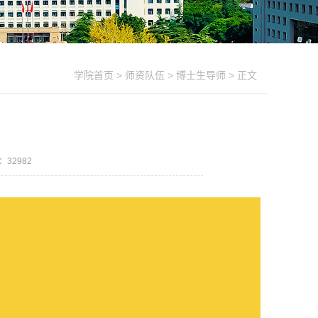
学院首页
>
师资队伍
>
博士生导师
> 正文
数：
32982