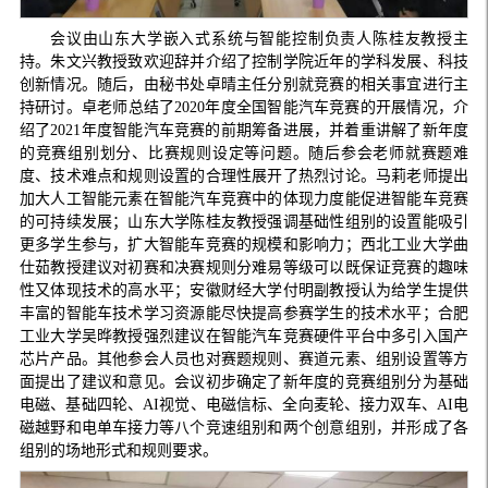
会议由山东大学嵌入式系统与智能控制负责人陈桂友教授主
持。朱文兴教授致欢迎辞并介绍了控制学院近年的学科发展、科技
创新情况。随后，由秘书处卓晴主任分别就竞赛的相关事宜进行主
持研讨。卓老师总结了2020年度全国智能汽车竞赛的开展情况，介
绍了2021年度智能汽车竞赛的前期筹备进展，并着重讲解了新年度
的竞赛组别划分、比赛规则设定等问题。随后参会老师就赛题难
度、技术难点和规则设置的合理性展开了热烈讨论。马莉老师提出
加大人工智能元素在智能汽车竞赛中的体现力度能促进智能车竞赛
的可持续发展；山东大学陈桂友教授强调基础性组别的设置能吸引
更多学生参与，扩大智能车竞赛的规模和影响力；西北工业大学曲
仕茹教授建议对初赛和决赛规则分难易等级可以既保证竞赛的趣味
性又体现技术的高水平；安徽财经大学付明副教授认为给学生提供
丰富的智能车技术学习资源能尽快提高参赛学生的技术水平；合肥
工业大学吴晔教授强烈建议在智能汽车竞赛硬件平台中多引入国产
芯片产品。其他参会人员也对赛题规则、赛道元素、组别设置等方
面提出了建议和意见。会议初步确定了新年度的竞赛组别分为基础
电磁、基础四轮、AI视觉、电磁信标、全向麦轮、接力双车、AI电
磁越野和电单车接力等八个竞速组别和两个创意组别，并形成了各
组别的场地形式和规则要求。