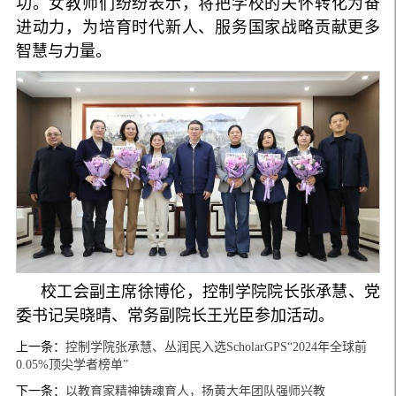
功。女教师们纷纷表示，将把学校的关怀转化为奋
进动力，为培育时代新人、服务国家战略贡献更多
智慧与力量。
校工会副主席徐博伦，控制学院院长张承慧、党
委书记吴晓晴、常务副院长王光臣参加活动。
上一条：
控制学院张承慧、丛润民入选ScholarGPS“2024年全球前
0.05%顶尖学者榜单”
下一条：
以教育家精神铸魂育人，扬黄大年团队强师兴教