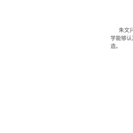
朱文
学能够认
造。