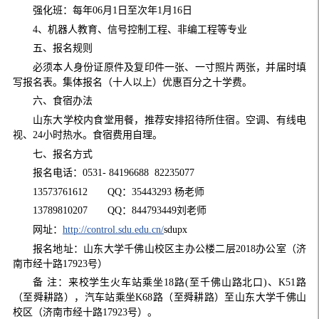
强化班：每年
06
月
1
日至次年
1
月
16
日
4
、机器人教育、信号控制工程、非编工程等专业
五、报名规则
必须本人身份证原件及复印件一张、一寸照片两张，并届时填
写报名表。集体报名（十人以上）优惠百分之十学费。
六、食宿办法
山东大学校内食堂用餐，推荐安排招待所住宿。空调、有线电
视、
24
小时热水。食宿费用自理。
七、报名方式
报名电话：
0531- 84196688 82235077
13573761612 QQ
：
35443293
杨老师
13789810207 QQ
：
844793449
刘老师
网址：
http://control.sdu.edu.cn/
sdupx
报名地址：山东大学千佛山校区主办公楼二层
2018
办公室（济
南市经十路
17923
号）
备 注：来校学生火车站乘坐
18
路
(
至千佛山路北口
)
、
K51
路
（至舜耕路），汽车站乘坐
K68
路（至舜耕路）至山东大学千佛山
校区（济南市经十路
17923
号）。