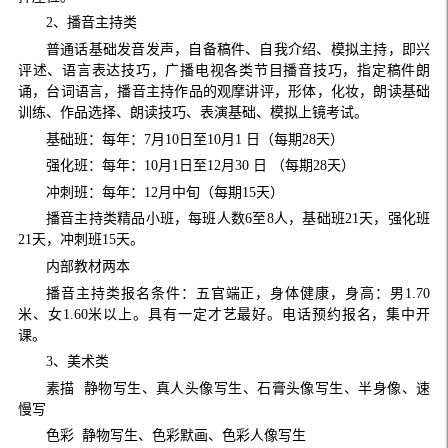
2
、播音主持类
普通话基础发音发声，自备稿件、自我介绍、模拟主持，即兴
评述、语言表达技巧，广播电视各类节目播音技巧，指定稿件朗
诵，台词语言，播音主持作品的观摩讲评，形体，化妆，朗读基础
训练、作品选择、朗读技巧、表演基础、模拟上镜考试。
基础班：每年：
7
月
10
日至
10
月
1
日（每期
28
天）
强化班：每年：
10
月
1
日至
12
月
30
日 （每期
28
天）
冲刺班：每年：
12
月中旬（每期
15
天）
播音主持类精品小班，每班人数
6
至
8
人，基础班
21
天，强化班
21
天，冲刺班
15
天。
内部教材两本
播音主持类报名条件：五官端正，身体健康，身高：男
1.70
米、女
1.60
米以上。具有一定才艺最好。电话预约报名，集中开
课。
3
、美术类
素描 静物写生、真人头像写生、石膏头像写生、半身像、速
慢写
色彩 静物写生、色彩默画、色彩人像写生