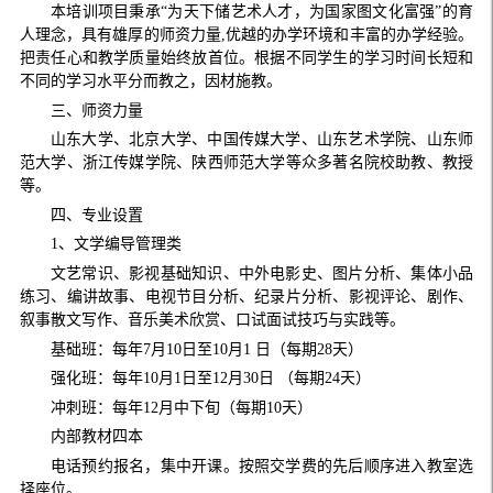
本培训项目秉承“为天下储艺术人才，为国家图文化富强”的育
人理念，具有雄厚的师资力量
,
优越的办学环境和丰富的办学经验。
把责任心和教学质量始终放首位。根据不同学生的学习时间长短和
不同的学习水平分而教之，因材施教。
三、师资力量
山东大学、北京大学、中国传媒大学、山东艺术学院、山东师
范大学、浙江传媒学院、陕西师范大学等众多著名院校助教、教授
等。
四、专业设置
1
、文学编导管理类
文艺常识、影视基础知识、中外电影史、图片分析、集体小品
练习、编讲故事、电视节目分析、纪录片分析、影视评论、剧作、
叙事散文写作、音乐美术欣赏、口试面试技巧与实践等。
基础班：每年
7
月
10
日至
10
月
1
日（每期
28
天）
强化班：每年
10
月
1
日至
12
月
30
日 （每期
24
天）
冲刺班：每年
12
月中下旬（每期
10
天）
内部教材四本
电话预约报名，集中开课。按照交学费的先后顺序进入教室选
择座位。