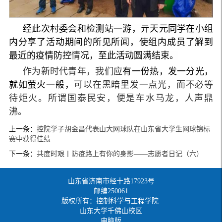
经此次村委会和检测站一游，亓天元同学在小组
内分享了活动期间的所见所闻，使组内成员了解到
最近的疫情防控情况，至此活动圆满结束。
作为新时代青年，我们应
有一份热，发一分光，
就如萤火一般，
可以在黑暗里发一点光，而不必等
待炬火。所谓国泰民安，便是车水马龙，人声鼎
沸。
上一条：
控院学子胡金昌代表山大网球队在山东省大学生网球锦标
赛中获得佳绩
下一条：
共度时艰丨防疫路上有你的身影——志愿者日记（六）
山东省济南市经十路17923号
邮编250061
版权所有：控制科学与工程学院
山东大学千佛山校区
电脑版