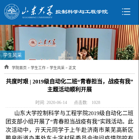
学生风采
学院首页
>
学生工作
>
学生风采
> 正文
共度时艰 | 2019级自动化二班“青春担当，战疫有我”
主题活动顺利开展
时间: 2020-06-14
点击数:
1028
山东大学控制科学与工程学院2019级自动化二班
团支部小组开展了“青春担当战疫有我”实践活动。此
次活动中，亓天元同学于上午赴济南市莱芜高新区
鹏泉街道办事处东十字村民委员会询问疫情防控有