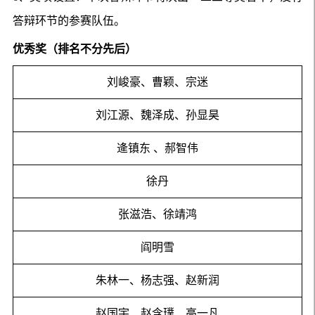
答辩环节的参赛队伍。
优秀奖（排名不分先后）
刘峻豪、曹颖、宗迷
刘江源、魏泽成、孙显昊
逄镇东 、郝智伟
徐丹
张滋浩、徐靖鸿
阎明雪
朱林一、杨志强、赵新润
赵国宇、赵含璞、高一凡