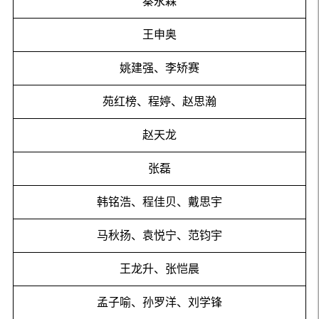
秦永森
王申奥
姚建强、李矫赛
苑红榜、程婷、赵思瀚
赵天龙
张磊
韩铭浩、程佳贝、戴思宇
马秋扬、袁悦宁、范钧宇
王龙升、张恺晨
孟子喻、孙罗洋、刘学锋