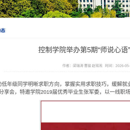
动态
控制学院举办第5期“师说心语
作者：梁瑞涛 曹骏 赵铭淞 时间：2026-05
助低年级同学明晰求职方向，掌握实用求职技巧，缓解就业焦
分享会，特邀学院2019届优秀毕业生张军委，以一线职