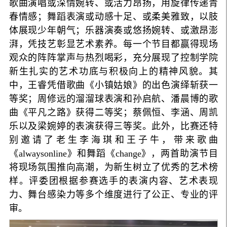
歌曲演唱或深情婉转、或活力昂扬，用旋律传递青
春情感；舞蹈表演或动感十足、或柔美雅致，以肢
体展现少年朝气；乐器演奏或悠扬婉转、或激昂澎
湃，凭技艺彰显艺术素养。每一个节目都赢得现场
观众的阵阵掌声与热烈喝彩，充分展现了控制学院
新生扎实的艺术功底与积极向上的精神风貌。其
中，王睿凭借歌曲《小镇姑娘》的出色演绎斩获一
等奖；周修远的溜溜球表演和孙启航、潘晨博的歌
曲《平凡之路》获得二等奖；蔡佩恒、李涵、周凯
乐以及梁婉婷的表演获得三等奖。此外，比赛还特
别邀请了老生李海琪和王子牛，带来歌曲
《alwaysonline》和舞蹈《change》，两首助演节目
将现场氛围推向高潮，为新生树立了优秀的艺术榜
样。评委团根据参赛选手的表演内容、艺术表现
力、舞台感染力等多个维度进行了公正、专业的评
审。